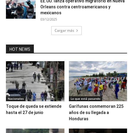
EE.UU. lanza operativo migratorio en Nueva
Orleans contra centroamericanos y
mexicanos
03/12/2025
Cargar más
HOT NEWS
Nacionales
Lo que está pasando
Toque de queda se extiende
Garífunas conmemoran 225
hasta el 27 de junio
años de su llegada a
Honduras