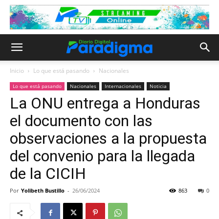
Inicio
Lo que está pasando
Nacionales
Lo que está pasando
Nacionales
Internacionales
Noticia
La ONU entrega a Honduras
el documento con las
observaciones a la propuesta
del convenio para la llegada
de la CICIH
Por
Yolibeth Bustillo
-
26/06/2024
863
0