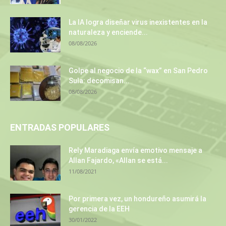
La IA logra diseñar virus inexistentes en la
naturaleza y enciende...
08/08/2026
Golpe al negocio de la “wax” en San Pedro
Sula: decomisan...
08/08/2026
ENTRADAS POPULARES
Rely Maradiaga envía emotivo mensaje a
Allan Fajardo, «Allan se está...
11/08/2021
Por primera vez, un hondureño asumirá la
gerencia de la EEH
30/01/2022