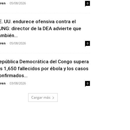
ren
-
05/08/2026
0
E. UU. endurece ofensiva contra el
JNG: director de la DEA advierte que
ambién...
ren
-
05/08/2026
0
epública Democrática del Congo supera
os 1,650 fallecidos por ébola y los casos
onfirmados...
ren
-
03/08/2026
0
Cargar más