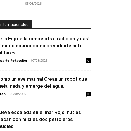
05/08/2026
Internacionales
e la Espriella rompe otra tradición y dará
rimer discurso como presidente ante
ilitares
sa de Redacción
-
07/08/2026
0
Como un ave marina! Crean un robot que
uela, nada y emerge del agua...
ren
-
06/08/2026
0
ueva escalada en el mar Rojo: hutíes
tacan con misiles dos petroleros
audíes