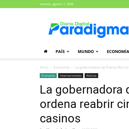
viernes, agosto 7, 2026
Diario
Paradigma
PAÍS
MUNDO
ECONOMÍ
Inicio
Economía
La gobernadora de Puerto Rico or
Economía
Internacionales
Noticia
La gobernadora 
ordena reabrir c
casinos