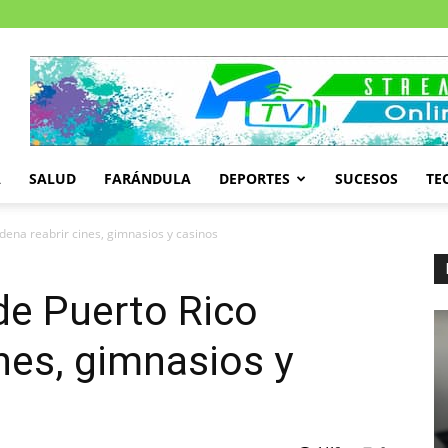
A
SALUD
FARÁNDULA
DEPORTES
SUCESOS
TE
dena reabrir cines, gimnasios y casinos
de Puerto Rico
ines, gimnasios y