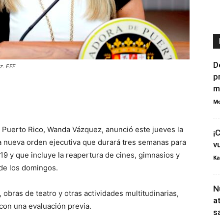
D
z. EFE
p
m
Me
Puerto Rico, Wanda Vázquez, anunció este jueves la
¡
a nueva orden ejecutiva que durará tres semanas para
v
19 y que incluye la reapertura de cines, gimnasios y
Ka
 de los domingos.
N
obras de teatro y otras actividades multitudinarias,
a
con una evaluación previa.
s