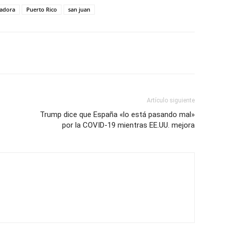
adora
Puerto Rico
san juan
Artículo siguiente
Trump dice que España «lo está pasando mal»
por la COVID-19 mientras EE.UU. mejora