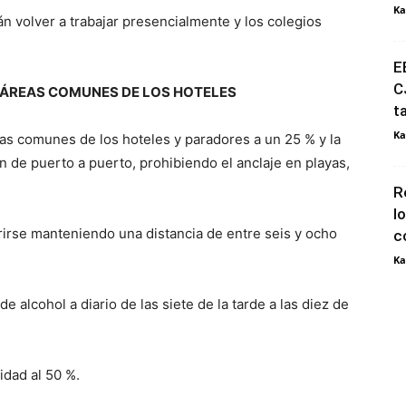
Ka
án volver a trabajar presencialmente y los colegios
E
C
Y ÁREAS COMUNES DE LOS HOTELES
t
Ka
eas comunes de los hoteles y paradores a un 25 % y la
n de puerto a puerto, prohibiendo el anclaje en playas,
R
l
rirse manteniendo una distancia de entre seis y ocho
c
Ka
e alcohol a diario de las siete de la tarde a las diez de
dad al 50 %.