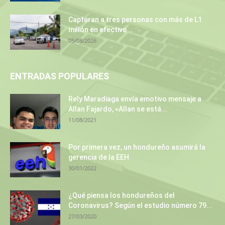
Capturan a tres personas con más de L1
millón en efectivo...
05/08/2026
ENTRADAS POPULARES
Rely Maradiaga envía emotivo mensaje a
Allan Fajardo, «Allan se está...
11/08/2021
Por primera vez, un hondureño asumirá la
gerencia de la EEH
30/01/2022
¿Qué piensa los hondureños del
Coronavirus? Según el estudio número 79...
27/03/2020