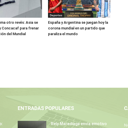
Deportes
uma otro revés: Asia se
España y Argentina se juegan hoy la
y Concacaf para frenar
corona mundial en un partido que
ción del Mundial
paraliza el mundo
ENTRADAS POPULARES
C
o:
Rely Maradiaga envía emotivo
No