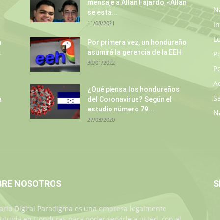
mensaje a Allan Fajardo, «Allan
N
se está...
11/08/2021
In
L
n
Por primera vez, un hondureño
.
asumirá la gerencia de la EEH
P
30/01/2022
Po
A
¿Qué piensa los hondureños
S
a
del Coronavirus? Según el
estudio número 79...
N
27/03/2020
BRE NOSOTROS
S
iario Digital Paradigma es una empresa legalmente
tituida en Honduras para poder servirle a usted, con el