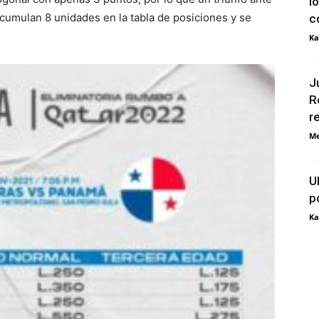
l
cumulan 8 unidades en la tabla de posiciones y se
c
Ka
J
R
r
Me
U
p
Ka