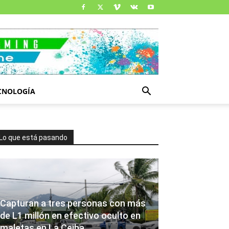
CNOLOGÍA
Lo que está pasando
Capturan a tres personas con más
de L1 millón en efectivo oculto en
maletas en La Ceiba