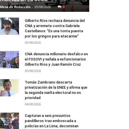
Mesa de Redacción
-
05/08/2026
0
Gilberto Ríos rechaza denuncia del
CNA y arremete contra Gabriela
Castellanos: “Es una tonta puesta
por los gringos para atacarme”
05/08/2026
CNA denuncia millonario desfalco en
el FOSOVI y señala a exfuncionarios
Gilberto Ríos y Juan Ramón Cruz
05/08/2026
Tomás Zambrano descarta
privatización de la ENEE y afirma que
la segunda vuelta electoral no es
prioridad
04/08/2026
Capturan a seis presuntos
pandilleros tras emboscada a
policías en La Lima; decomisan