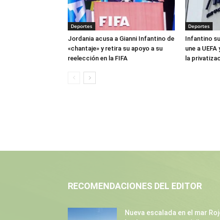
Deportes
Deportes
Jordania acusa a Gianni Infantino de
Infantino s
«chantaje» y retira su apoyo a su
une a UEFA 
reelección en la FIFA
la privatiza
RECOMENDACIONES DEL EDITOR
Nueva escalada en el mar Roj