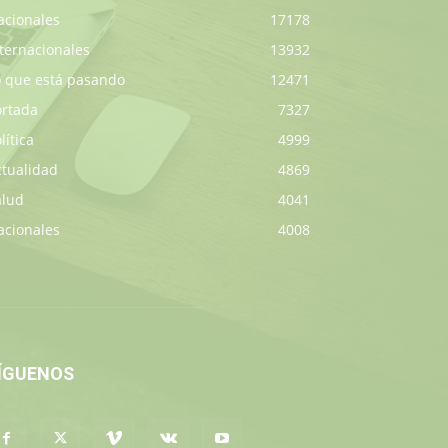
acionales
17178
ternacionales
13932
o que está pasando
12471
ortada
7327
lítica
4999
ctualidad
4869
alud
4041
acionales
4008
ÍGUENOS