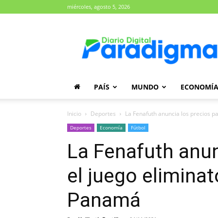
miércoles, agosto 5, 2026
Diario
Paradigma
PAÍS
MUNDO
ECONOMÍ
Inicio
Deportes
La Fenafuth anuncia los precios pa
Deportes
Economía
Fútbol
La Fenafuth anun
el juego elimina
Panamá