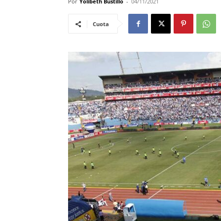
Por
Yolibeth Bustillo
-
04/11/2021
Cuota