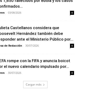
os 1,650 fallecidos por ébola y los casos
onfirmados...
ren
-
03/08/2026
0
ulieta Castellanos considera que
oosevelt Hernández también debe
esponder ante el Ministerio Público por...
sa de Redacción
-
30/07/2026
0
EFA rompe con la FIFA y anuncia boicot
or el nuevo calendario impulsado por...
ren
-
30/07/2026
0
Cargar más