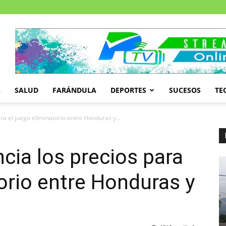
A
SALUD
FARÁNDULA
DEPORTES
SUCESOS
TE
ra el juego eliminatorio entre Honduras y...
cia los precios para
torio entre Honduras y