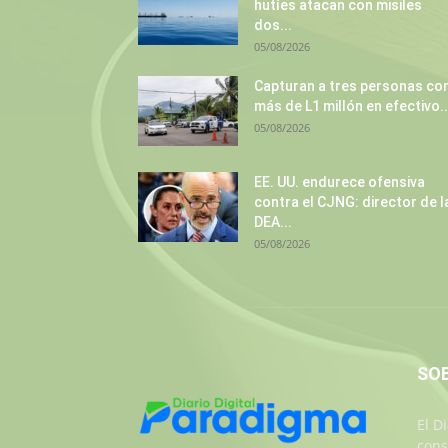
hutíes atacan con misiles
dos...
05/08/2026
Capturan a tres personas co
más de L1 millón en efectivo..
05/08/2026
EE. UU. endurece ofensiva
contra el CJNG: director de l
DEA...
05/08/2026
SO
El D
cons