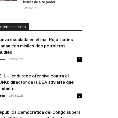
fusiles de alto poder
04/08/2026
Internacionales
ueva escalada en el mar Rojo: hutíes
tacan con misiles dos petroleros
audíes
ren
-
05/08/2026
0
E. UU. endurece ofensiva contra el
JNG: director de la DEA advierte que
ambién...
ren
-
05/08/2026
0
epública Democrática del Congo supera