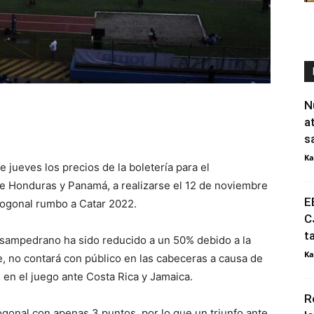
N
a
s
Ka
e jueves los precios de la boletería para el
de Honduras y Panamá, a realizarse el 12 de noviembre
E
ctogonal rumbo a Catar 2022.
C
t
o sampedrano ha sido reducido a un 50% debido a la
Ka
e, no contará con público en las cabeceras a causa de
 en el juego ante Costa Rica y Jamaica.
R
gonal con apenas 3 puntos, por lo que un triunfo ante