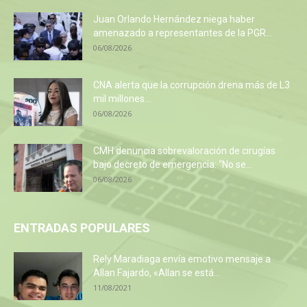
Juan Orlando Hernández niega haber
amenazado a representantes de la PGR...
06/08/2026
CNA alerta que la corrupción drena más de L3
mil millones...
06/08/2026
CMH denuncia sobrevaloración de cirugías
bajo decreto de emergencia: “No se...
06/08/2026
ENTRADAS POPULARES
Rely Maradiaga envía emotivo mensaje a
Allan Fajardo, «Allan se está...
11/08/2021