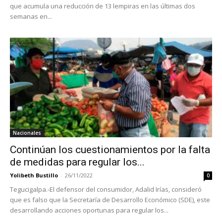
que acumula una reducción de 13 lempiras en las últimas dos
semanas en...
Nacionales
Continúan los cuestionamientos por la falta
de medidas para regular los...
Yolibeth Bustillo
-
26/11/2022
0
Tegucigalpa.-El defensor del consumidor, Adalid Irías, consideró
que es falso que la Secretaría de Desarrollo Económico (SDE), este
desarrollando acciones oportunas para regular los...