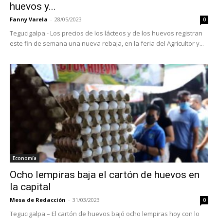
huevos y...
Fanny Varela
-
28/05/2023
0
Tegucigalpa.- Los precios de los lácteos y de los huevos registran
este fin de semana una nueva rebaja, en la feria del Agricultor y...
Economía
Ocho lempiras baja el cartón de huevos en
la capital
Mesa de Redacción
-
31/03/2023
0
Tegucigalpa – El cartón de huevos bajó ocho lempiras hoy con lo