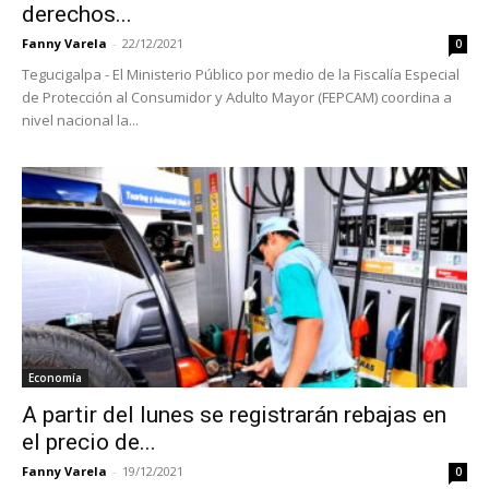
derechos...
Fanny Varela
-
22/12/2021
0
Tegucigalpa - El Ministerio Público por medio de la Fiscalía Especial
de Protección al Consumidor y Adulto Mayor (FEPCAM) coordina a
nivel nacional la...
Economía
A partir del lunes se registrarán rebajas en
el precio de...
Fanny Varela
-
19/12/2021
0