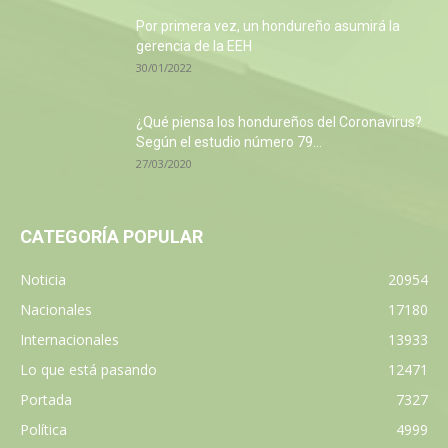
Por primera vez, un hondureño asumirá la
gerencia de la EEH
30/01/2022
¿Qué piensa los hondureños del Coronavirus?
Según el estudio número 79...
27/03/2020
CATEGORÍA POPULAR
Noticia
20954
Nacionales
17180
Internacionales
13933
Lo que está pasando
12471
Portada
7327
Política
4999