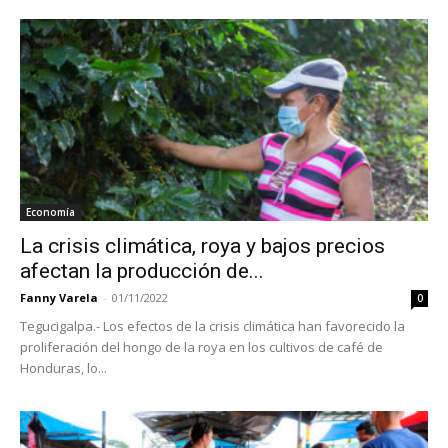
Economía
La crisis climática, roya y bajos precios
afectan la producción de...
Fanny Varela
-
01/11/2022
0
Tegucigalpa.- Los efectos de la crisis climática han favorecido la
proliferación del hongo de la roya en los cultivos de café de
Honduras, lo...