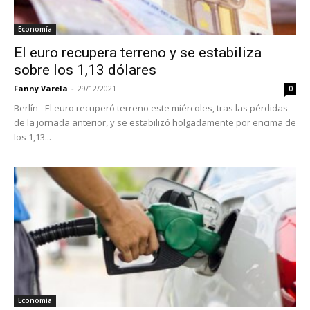
Economía
El euro recupera terreno y se estabiliza
sobre los 1,13 dólares
Fanny Varela
-
29/12/2021
0
Berlín - El euro recuperó terreno este miércoles, tras las pérdidas
de la jornada anterior, y se estabilizó holgadamente por encima de
los 1,13...
Economía