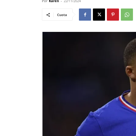
Por
Karen
-
22/11/2024
Cuota