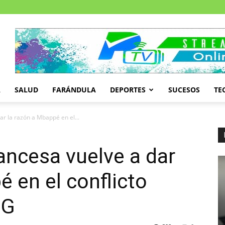
A
SALUD
FARÁNDULA
DEPORTES
SUCESOS
TE
ar la razón a Mbappé en el...
ancesa vuelve a dar
é en el conflicto
SG