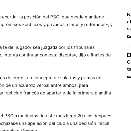
N
a recordar la posición del PSG, que desde mantiene
a
omisos «públicos y privados, claros y reiterados», y
s
Ka
a fe del jugador sea juzgada por los tribunales
intenta continuar con esta disputa», dijo a finales de
E
C
t
Ka
ones de euros, en concepto de salarios y primas en
ón de un acuerdo verbal entre ambos, para
rí del club francés de apartarle de la primera plantilla
 el PSG a mediados de este mes llegó 20 días después
echazase una apelación del club a una decisión inicial
favorable a Mbappé.