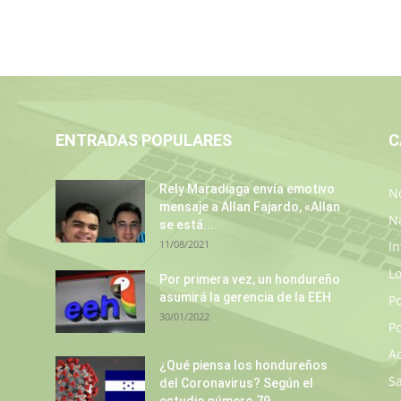
ENTRADAS POPULARES
C
Rely Maradiaga envía emotivo
No
mensaje a Allan Fajardo, «Allan
N
se está...
11/08/2021
In
L
Por primera vez, un hondureño
asumirá la gerencia de la EEH
P
30/01/2022
Po
A
s
¿Qué piensa los hondureños
S
del Coronavirus? Según el