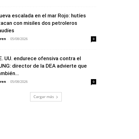
ueva escalada en el mar Rojo: hutíes
tacan con misiles dos petroleros
audíes
ren
-
05/08/2026
0
E. UU. endurece ofensiva contra el
JNG: director de la DEA advierte que
ambién...
ren
-
05/08/2026
0
Cargar más