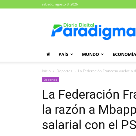
sábado, agosto 8, 2026
Diario
Paradigma
PAÍS
MUNDO
ECONOMÍ
Inicio
Deportes
La Federación Francesa vuelve a d
Deportes
La Federación Fr
la razón a Mbapp
salarial con el P