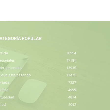
ATEGORÍA POPULAR
ticia
20954
acionales
17181
ternacionales
13935
o que está pasando
12471
ortada
7327
lítica
4999
ctualidad
4874
alud
4042