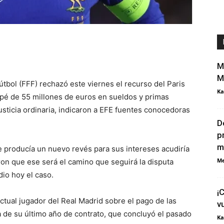
M
M
tbol (FFF) rechazó este viernes el recurso del Paris
Ka
pé de 55 millones de euros en sueldos y primas
 justicia ordinaria, indicaron a EFE fuentes conocedoras
D
p
m
e producía un nuevo revés para sus intereses acudiría
Me
raron que ese será el camino que seguirá la disputa
io hoy el caso.
¡
 actual jugador del Real Madrid sobre el pago de las
v
 de su último año de contrato, que concluyó el pasado
Ka