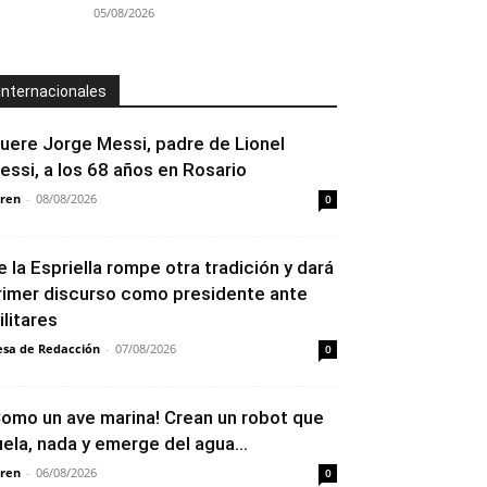
05/08/2026
Internacionales
uere Jorge Messi, padre de Lionel
essi, a los 68 años en Rosario
ren
-
08/08/2026
0
e la Espriella rompe otra tradición y dará
rimer discurso como presidente ante
ilitares
sa de Redacción
-
07/08/2026
0
Como un ave marina! Crean un robot que
uela, nada y emerge del agua...
ren
-
06/08/2026
0