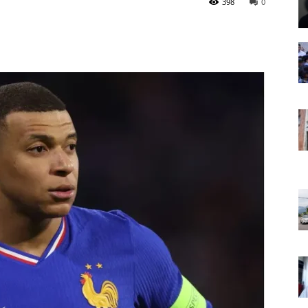
398
0