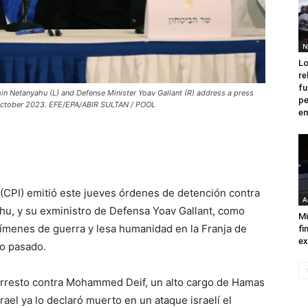
N
Lo
re
fu
amin Netanyahu (L) and Defense Minister Yoav Gallant (R) address a press
pe
 28 October 2023. EFE/EPA/ABIR SULTAN / POOL
em
 (CPI) emitió este jueves órdenes de detención contra
A
ahu, y su exministro de Defensa Yoav Gallant, como
Mi
ímenes de guerra y lesa humanidad en la Franja de
fi
ex
ño pasado.
arresto contra Mohammed Deif, un alto cargo de Hamas
rael ya lo declaró muerto en un ataque israelí el