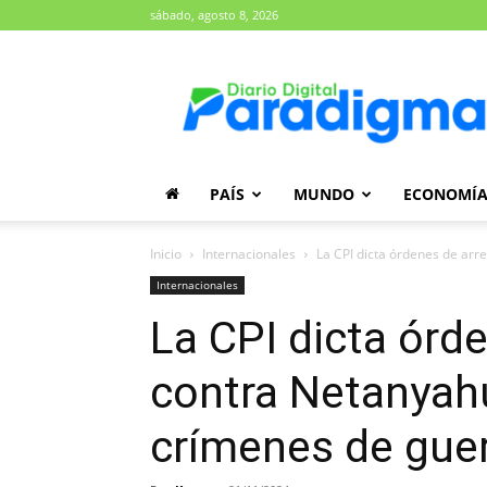
sábado, agosto 8, 2026
Diario
Paradigma
PAÍS
MUNDO
ECONOMÍ
Inicio
Internacionales
La CPI dicta órdenes de arr
Internacionales
La CPI dicta órd
contra Netanyahu
crímenes de gue