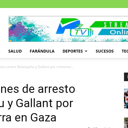
A
SALUD
FARÁNDULA
DEPORTES
SUCESOS
TE
esto contra Netanyahu y Gallant por crímenes...
enes de arresto
 y Gallant por
rra en Gaza