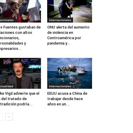
acionales
Internacionales
s Fuentes gustaban de
ONU alerta del aumento
laciones con altos
de violencia en
ncionarios,
Centroamérica por
rsonalidades y
pandemia y...
presarios...
ctualidad
Internacionales
ke Vigil advierte que el
EEUU acusa a China de
n del tratado de
trabajar desde hace
tradición podría...
años en un...