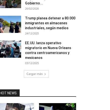
Gobierno...
26/02/2026
Trump planea detener a 80.000
inmigrantes en almacenes
industriales, según medios
24/12/2025
EE.UU. lanza operativo
migratorio en Nueva Orleans
contra centroamericanos y
mexicanos
03/12/2025
Cargar más
HOT NEWS