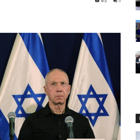
413
0