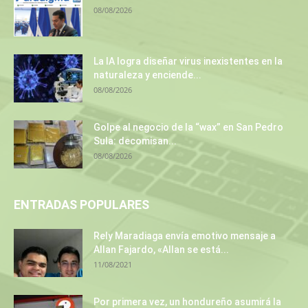
08/08/2026
La IA logra diseñar virus inexistentes en la
naturaleza y enciende...
08/08/2026
Golpe al negocio de la “wax” en San Pedro
Sula: decomisan...
08/08/2026
ENTRADAS POPULARES
Rely Maradiaga envía emotivo mensaje a
Allan Fajardo, «Allan se está...
11/08/2021
Por primera vez, un hondureño asumirá la