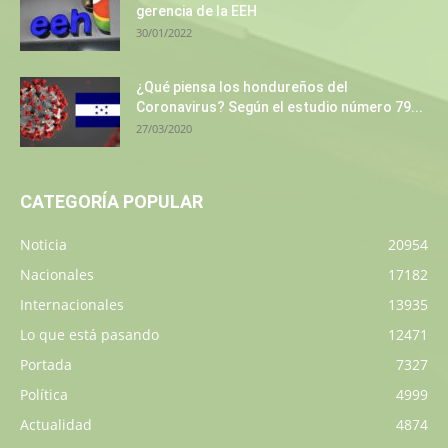
gerencia de la EEH
30/01/2022
¿Qué piensa los hondureños del
Coronavirus? Según el estudio número 79...
27/03/2020
CATEGORÍA POPULAR
Noticia
20954
Nacionales
17182
Internacionales
13935
Lo que está pasando
12471
Portada
7327
Política
4999
Actualidad
4874