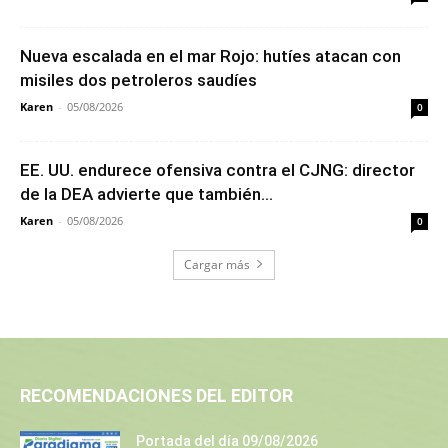
Nueva escalada en el mar Rojo: hutíes atacan con
misiles dos petroleros saudíes
Karen
-
05/08/2026
0
EE. UU. endurece ofensiva contra el CJNG: director
de la DEA advierte que también...
Karen
-
05/08/2026
0
Cargar más
RECOMENDACIONES DEL EDITOR
Portada del día 09/08/2026