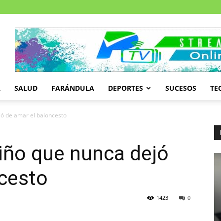
A
SALUD
FARÁNDULA
DEPORTES
SUCESOS
TE
jó de amar el baloncesto
niño que nunca dejó
ncesto
1423
0