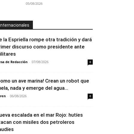
05/08/2026
Internacionales
e la Espriella rompe otra tradición y dará
rimer discurso como presidente ante
ilitares
sa de Redacción
-
07/08/2026
0
Como un ave marina! Crean un robot que
uela, nada y emerge del agua...
ren
-
06/08/2026
0
ueva escalada en el mar Rojo: hutíes
tacan con misiles dos petroleros
audíes