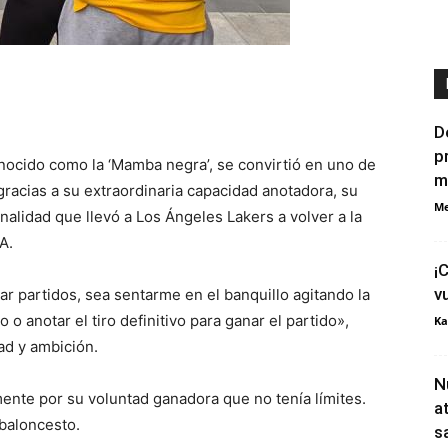
D
p
nocido como la ‘Mamba negra’, se convirtió en uno de
m
racias a su extraordinaria capacidad anotadora, su
Me
nalidad que llevó a Los Ángeles Lakers a volver a la
A.
¡
v
r partidos, sea sentarme en el banquillo agitando la
o anotar el tiro definitivo para ganar el partido»,
Ka
ad y ambición.
N
nte por su voluntad ganadora que no tenía límites.
a
baloncesto.
s