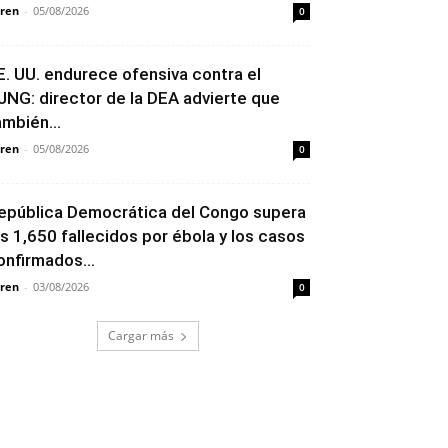
ren
-
05/08/2026
0
E. UU. endurece ofensiva contra el
JNG: director de la DEA advierte que
ambién...
ren
-
05/08/2026
0
epública Democrática del Congo supera
os 1,650 fallecidos por ébola y los casos
onfirmados...
ren
-
03/08/2026
0
Cargar más