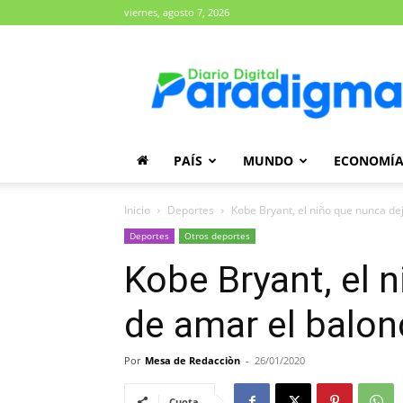
viernes, agosto 7, 2026
Diario
Paradigma
PAÍS
MUNDO
ECONOMÍ
Inicio
Deportes
Kobe Bryant, el niño que nunca de
Deportes
Otros deportes
Kobe Bryant, el 
de amar el balo
Por
Mesa de Redacciòn
-
26/01/2020
Cuota