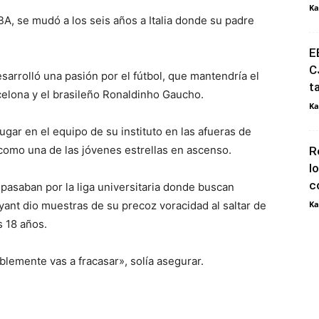
Ka
BA, se mudó a los seis años a Italia donde su padre
E
C
esarrolló una pasión por el fútbol, que mantendría el
t
celona y el brasileño Ronaldinho Gaucho.
Ka
ugar en el equipo de su instituto en las afueras de
 como una de las jóvenes estrellas en ascenso.
R
l
c
 pasaban por la liga universitaria donde buscan
ryant dio muestras de su precoz voracidad al saltar de
Ka
 18 años.
blemente vas a fracasar», solía asegurar.