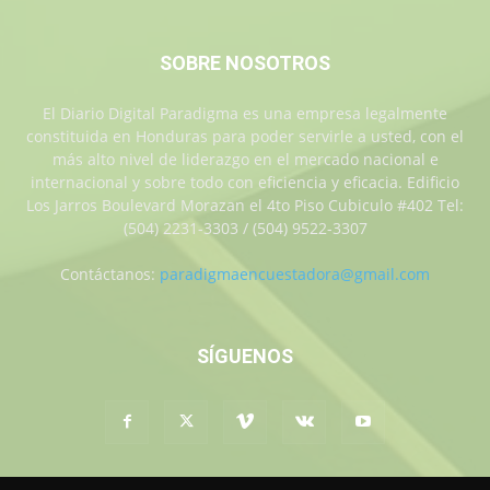
SOBRE NOSOTROS
El Diario Digital Paradigma es una empresa legalmente
constituida en Honduras para poder servirle a usted, con el
más alto nivel de liderazgo en el mercado nacional e
internacional y sobre todo con eficiencia y eficacia. Edificio
Los Jarros Boulevard Morazan el 4to Piso Cubiculo #402 Tel:
(504) 2231-3303 / (504) 9522-3307
Contáctanos:
paradigmaencuestadora@gmail.com
SÍGUENOS