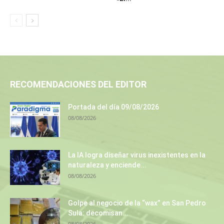
RECOMENDACIONES DEL EDITOR
Portada del día 09/08/2026
08/08/2026
La IA logra diseñar virus inexistentes en la
naturaleza y enciende...
08/08/2026
Golpe al negocio de la “wax” en San Pedro
Sula: decomisan...
08/08/2026