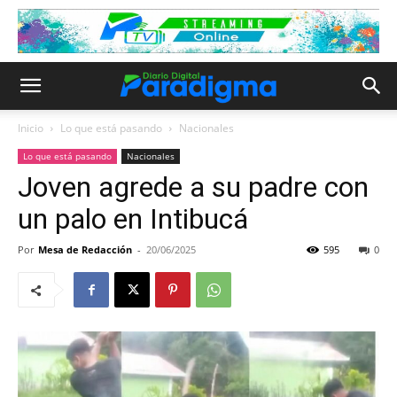
Inicio
Lo que está pasando
Nacionales
Lo que está pasando
Nacionales
Joven agrede a su padre con
un palo en Intibucá
Por
Mesa de Redacción
-
20/06/2025
595
0