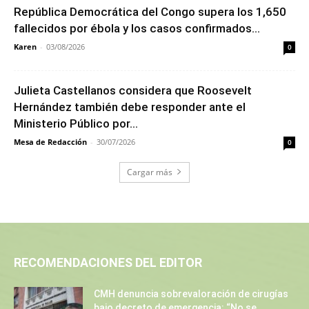
República Democrática del Congo supera los 1,650
fallecidos por ébola y los casos confirmados...
Karen
-
03/08/2026
0
Julieta Castellanos considera que Roosevelt
Hernández también debe responder ante el
Ministerio Público por...
Mesa de Redacción
-
30/07/2026
0
Cargar más
RECOMENDACIONES DEL EDITOR
CMH denuncia sobrevaloración de cirugías
bajo decreto de emergencia: “No se...