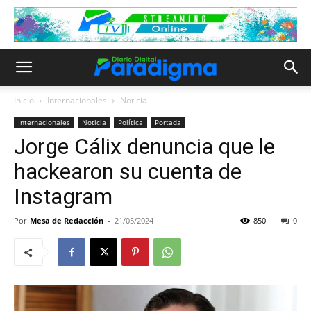
Inicio
Internacionales
Noticia
Internacionales
Noticia
Política
Portada
Jorge Cálix denuncia que le
hackearon su cuenta de
Instagram
Por
Mesa de Redacción
-
21/05/2024
850
0