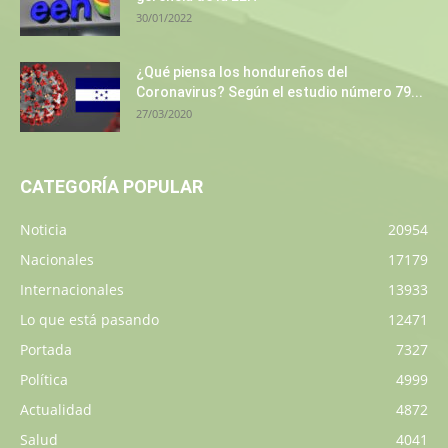
30/01/2022
¿Qué piensa los hondureños del
Coronavirus? Según el estudio número 79...
27/03/2020
CATEGORÍA POPULAR
Noticia
20954
Nacionales
17179
Internacionales
13933
Lo que está pasando
12471
Portada
7327
Política
4999
Actualidad
4872
Salud
4041