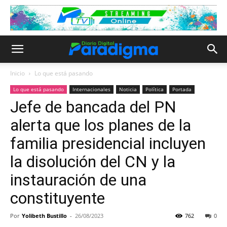
Inicio
Lo que está pasando
Lo que está pasando
Internacionales
Noticia
Política
Portada
Jefe de bancada del PN
alerta que los planes de la
familia presidencial incluyen
la disolución del CN y la
instauración de una
constituyente
Por
Yolibeth Bustillo
-
26/08/2023
762
0