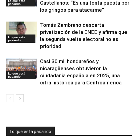
Lo que está
Castellanos: “Es una tonta puesta por
pasando
los gringos para atacarme”
Tomás Zambrano descarta
privatización de la ENEE y afirma que
Lo que está
la segunda vuelta electoral no es
pasando
prioridad
Casi 30 mil hondureños y
nicaragüenses obtuvieron la
Lo que está
ciudadanía española en 2025, una
pasando
cifra histórica para Centroamérica
Lo que está pasando