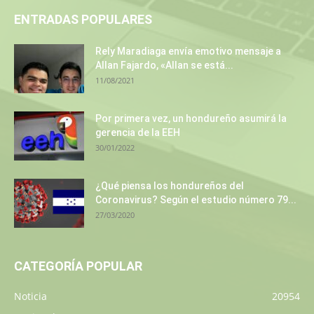
ENTRADAS POPULARES
Rely Maradiaga envía emotivo mensaje a
Allan Fajardo, «Allan se está...
11/08/2021
Por primera vez, un hondureño asumirá la
gerencia de la EEH
30/01/2022
¿Qué piensa los hondureños del
Coronavirus? Según el estudio número 79...
27/03/2020
CATEGORÍA POPULAR
Noticia
20954