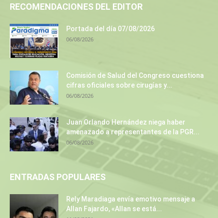
RECOMENDACIONES DEL EDITOR
Portada del día 07/08/2026
06/08/2026
Comisión de Salud del Congreso cuestiona
cifras oficiales sobre cirugías y...
06/08/2026
Juan Orlando Hernández niega haber
amenazado a representantes de la PGR...
06/08/2026
ENTRADAS POPULARES
Rely Maradiaga envía emotivo mensaje a
Allan Fajardo, «Allan se está...