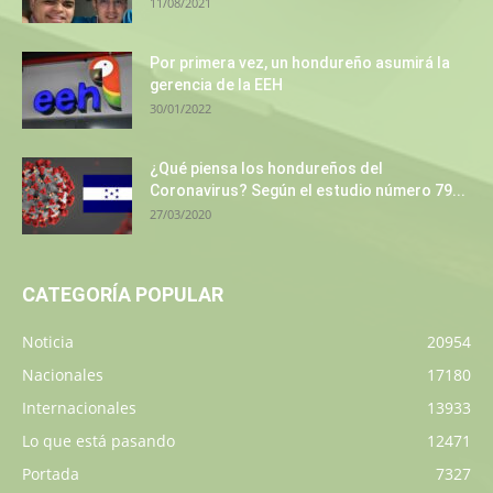
11/08/2021
Por primera vez, un hondureño asumirá la
gerencia de la EEH
30/01/2022
¿Qué piensa los hondureños del
Coronavirus? Según el estudio número 79...
27/03/2020
CATEGORÍA POPULAR
Noticia
20954
Nacionales
17180
Internacionales
13933
Lo que está pasando
12471
Portada
7327