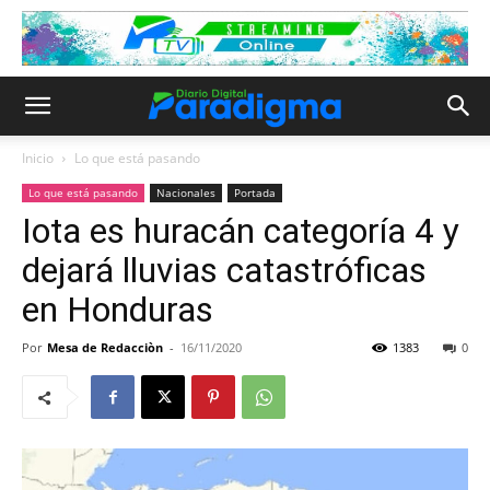
Inicio
Lo que está pasando
Lo que está pasando
Nacionales
Portada
Iota es huracán categoría 4 y
dejará lluvias catastróficas
en Honduras
Por
Mesa de Redacciòn
-
16/11/2020
1383
0