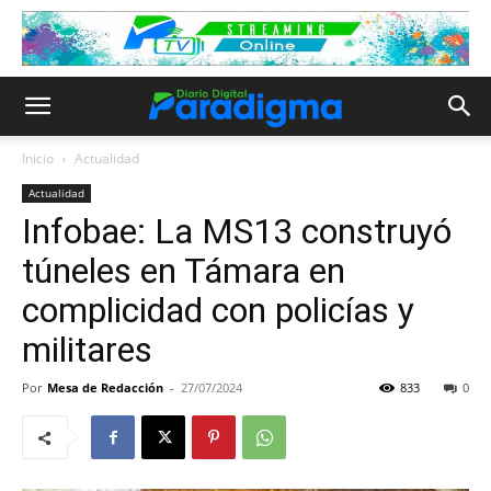
Inicio
Actualidad
Actualidad
Infobae: La MS13 construyó
túneles en Támara en
complicidad con policías y
militares
Por
Mesa de Redacción
-
27/07/2024
833
0