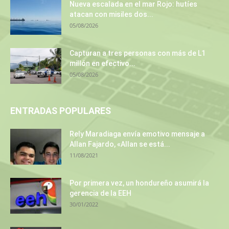
Nueva escalada en el mar Rojo: hutíes
atacan con misiles dos...
05/08/2026
Capturan a tres personas con más de L1
millón en efectivo...
05/08/2026
ENTRADAS POPULARES
Rely Maradiaga envía emotivo mensaje a
Allan Fajardo, «Allan se está...
11/08/2021
Por primera vez, un hondureño asumirá la
gerencia de la EEH
30/01/2022