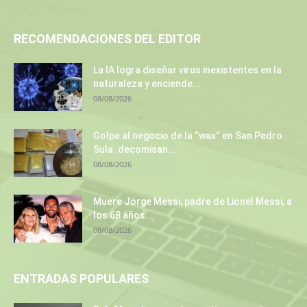
RECOMENDACIONES DEL EDITOR
La IA logra diseñar virus inexistentes en la
naturaleza y enciende...
08/08/2026
Golpe al negocio de la “wax” en San Pedro
Sula: decomisan...
08/08/2026
Muere Jorge Messi, padre de Lionel Messi, a
los 68 años...
08/08/2026
ENTRADAS POPULARES