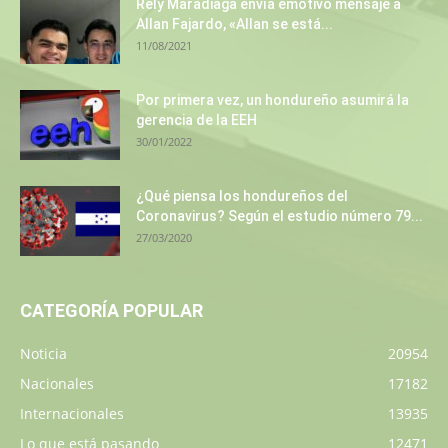
Rely Maradiaga envía emotivo mensaje a
Allan Fajardo, «Allan se está...
11/08/2021
Por primera vez, un hondureño asumirá la
gerencia de la EEH
30/01/2022
¿Qué piensa los hondureños del
Coronavirus? Según el estudio número 79...
27/03/2020
CATEGORÍA POPULAR
Noticia
20954
Nacionales
17182
Internacionales
13935
Lo que está pasando
12471