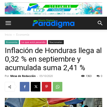
Inicio
Economía
Economía
Lo que está pasando
Nacionales
Inflación de Honduras llega al
0,32 % en septiembre y
acumulada suma 2,41 %
Por
Mesa de Redacciòn
-
05/10/2020
1363
0