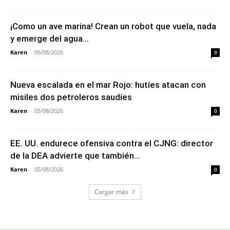
¡Como un ave marina! Crean un robot que vuela, nada
y emerge del agua...
Karen
-
06/08/2026
0
Nueva escalada en el mar Rojo: hutíes atacan con
misiles dos petroleros saudíes
Karen
-
05/08/2026
0
EE. UU. endurece ofensiva contra el CJNG: director
de la DEA advierte que también...
Karen
-
05/08/2026
0
Cargar más