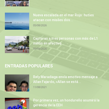
Nueva escalada en el mar Rojo: hutíes
atacan con misiles dos...
05/08/2026
Capturan a tres personas con más de L1
millón en efectivo...
05/08/2026
ENTRADAS POPULARES
Rely Maradiaga envía emotivo mensaje a
Allan Fajardo, «Allan se está...
11/08/2021
Por primera vez, un hondureño asumirá la
gerencia de la EEH