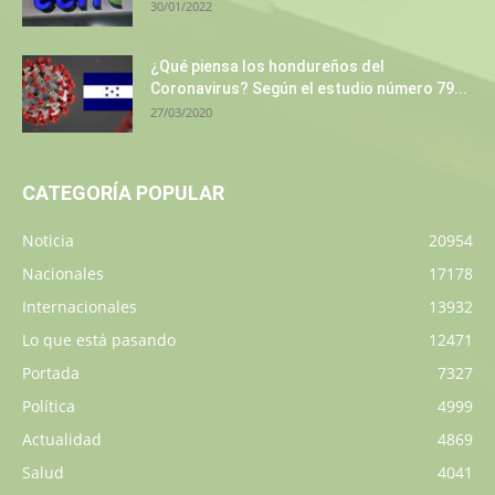
30/01/2022
¿Qué piensa los hondureños del
Coronavirus? Según el estudio número 79...
27/03/2020
CATEGORÍA POPULAR
Noticia
20954
Nacionales
17178
Internacionales
13932
Lo que está pasando
12471
Portada
7327
Política
4999
Actualidad
4869
Salud
4041