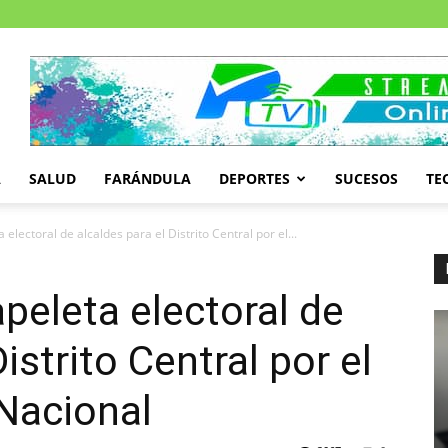
A
SALUD
FARÁNDULA
DEPORTES
SUCESOS
TE
electoral de alcaldes para el Distrito Central por el...
peleta electoral de
istrito Central por el
 Nacional