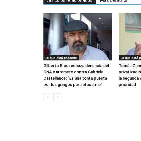
Artículos relacionados
Más del autor
Lo que está pasando
Lo que está 
Gilberto Ríos rechaza denuncia del
Tomás Zam
CNA y arremete contra Gabriela
privatizació
Castellanos: “Es una tonta puesta
la segunda v
por los gringos para atacarme”
prioridad