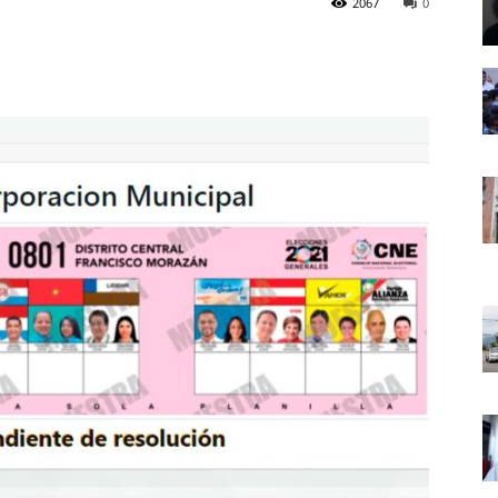
2067
0