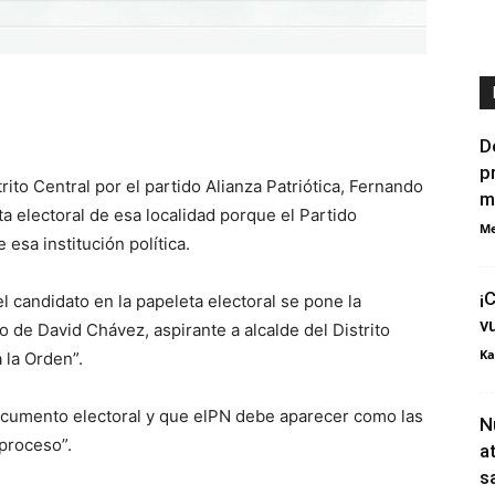
D
p
trito Central por el partido Alianza Patriótica, Fernando
m
 electoral de esa localidad porque el Partido
Me
 esa institución política.
¡
l candidato en la papeleta electoral se pone la
v
so de David Chávez, aspirante a alcalde del Distrito
Ka
 la Orden”.
ocumento electoral y que elPN debe aparecer como las
N
proceso”.
a
s