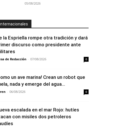
05/08/2026
Internacionales
e la Espriella rompe otra tradición y dará
rimer discurso como presidente ante
ilitares
sa de Redacción
-
07/08/2026
0
Como un ave marina! Crean un robot que
uela, nada y emerge del agua...
ren
-
06/08/2026
0
ueva escalada en el mar Rojo: hutíes
tacan con misiles dos petroleros
audíes