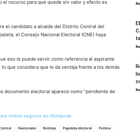
el recurso para que quede sin valor y efecto es
Ka
E
 el candidato a alcalde del Distrito Central del
C
apeleta, el Consejo Nacional Electoral (CNE) haya
t
Ka
ue eso le puede servir como referencia al aspirante
R
or lo que considera que le da ventaja frente a los demás
l
c
Ka
 ese documento electoral aparece como “pendiente de
nos online seguros en Honduras
 Central
Nacionales
Noticias
Papeleta electoral
Politica