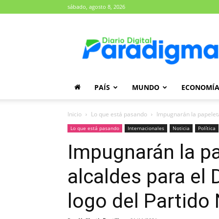
sábado, agosto 8, 2026
Diario
Paradigma
PAÍS
MUNDO
ECONOMÍ
Inicio
Lo que está pasando
Impugnarán la papeleta 
Lo que está pasando
Internacionales
Noticia
Política
Impugnarán la pa
alcaldes para el D
logo del Partido