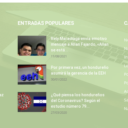
ENTRADAS POPULARES
C
Rely Maradiaga envía emotivo
No
mensaje a Allan Fajardo, «Allan
N
se está...
11/08/2021
In
L
s
Por primera vez, un hondureño
asumirá la gerencia de la EEH
P
30/01/2022
Po
A
az
¿Qué piensa los hondureños
S
del Coronavirus? Según el
estudio número 79...
N
27/03/2020