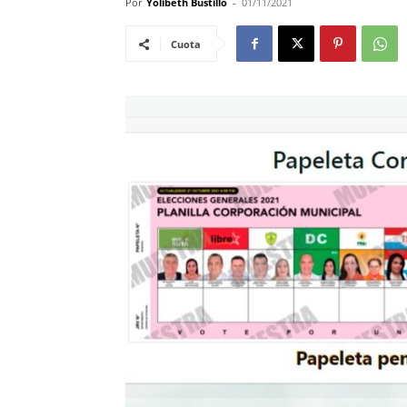
Por
Yolibeth Bustillo
-
01/11/2021
Cuota