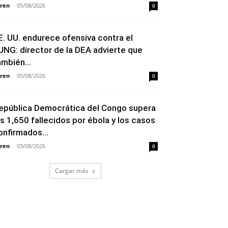
ren
-
05/08/2026
0
E. UU. endurece ofensiva contra el
JNG: director de la DEA advierte que
ambién...
ren
-
05/08/2026
0
epública Democrática del Congo supera
os 1,650 fallecidos por ébola y los casos
onfirmados...
ren
-
03/08/2026
0
Cargar más