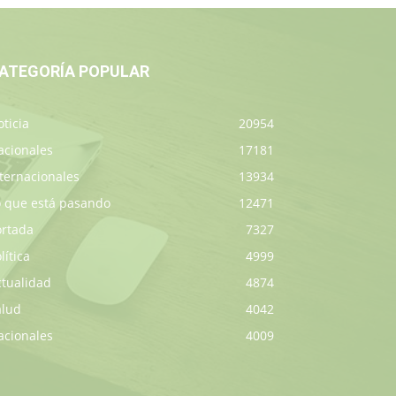
ATEGORÍA POPULAR
ticia
20954
acionales
17181
ternacionales
13934
o que está pasando
12471
ortada
7327
lítica
4999
ctualidad
4874
alud
4042
acionales
4009