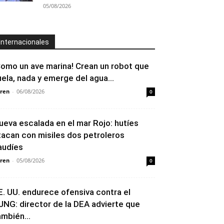
05/08/2026
Internacionales
Como un ave marina! Crean un robot que
uela, nada y emerge del agua...
ren
-
06/08/2026
0
ueva escalada en el mar Rojo: hutíes
tacan con misiles dos petroleros
audíes
ren
-
05/08/2026
0
E. UU. endurece ofensiva contra el
JNG: director de la DEA advierte que
ambién...