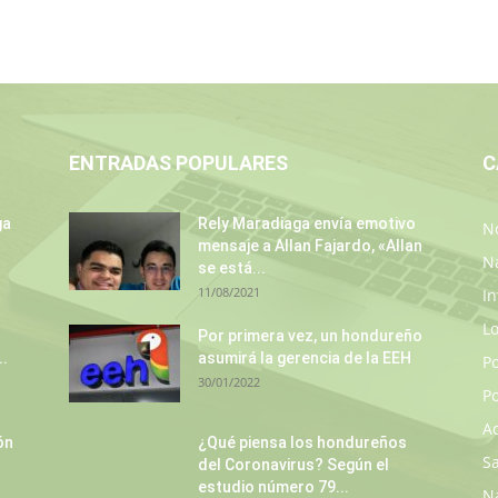
ENTRADAS POPULARES
C
ga
Rely Maradiaga envía emotivo
No
mensaje a Allan Fajardo, «Allan
N
se está...
11/08/2021
In
L
Por primera vez, un hondureño
..
asumirá la gerencia de la EEH
P
30/01/2022
Po
A
ón
¿Qué piensa los hondureños
S
del Coronavirus? Según el
estudio número 79...
N