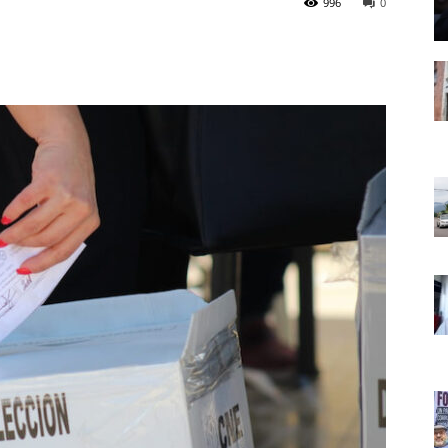
996
0