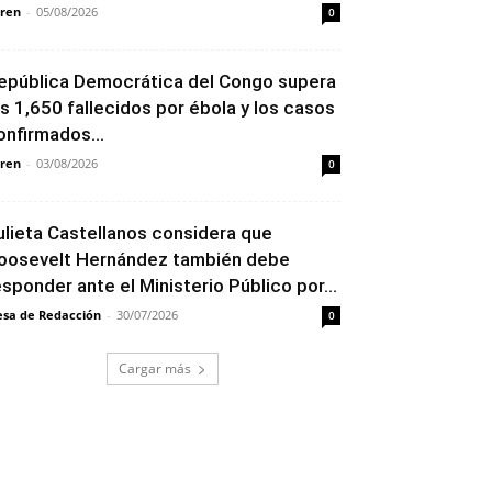
ren
-
05/08/2026
0
epública Democrática del Congo supera
os 1,650 fallecidos por ébola y los casos
onfirmados...
ren
-
03/08/2026
0
ulieta Castellanos considera que
oosevelt Hernández también debe
esponder ante el Ministerio Público por...
sa de Redacción
-
30/07/2026
0
Cargar más