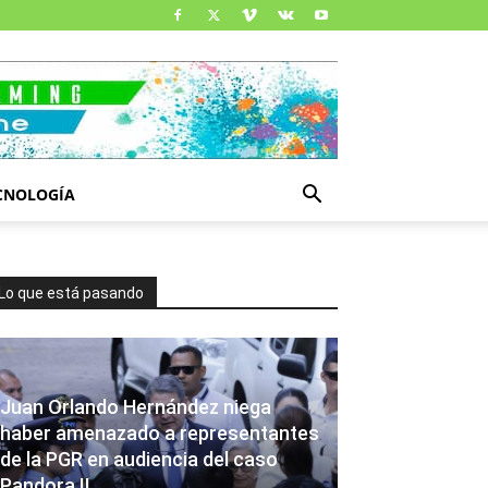
CNOLOGÍA
Lo que está pasando
Juan Orlando Hernández niega
haber amenazado a representantes
de la PGR en audiencia del caso
Pandora II