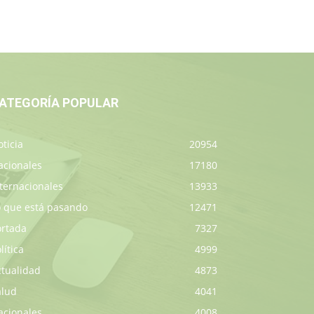
ATEGORÍA POPULAR
ticia
20954
acionales
17180
ternacionales
13933
o que está pasando
12471
ortada
7327
lítica
4999
ctualidad
4873
alud
4041
acionales
4008