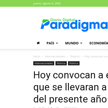
jueves, agosto 6, 2026
Diario
Paradigma
PAÍS
MUNDO
ECONOMÍ
Inicio
Internacionales
Noticia
Hoy convocan a el
Internacionales
Noticia
Política
Hoy convocan a 
que se llevaran 
del presente año