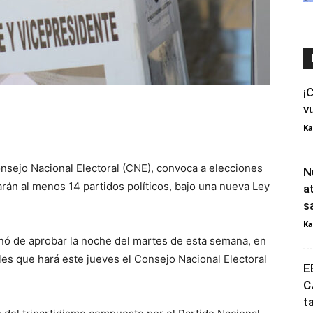
¡
v
Ka
nsejo Nacional Electoral (CNE), convoca a elecciones
N
rán al menos 14 partidos políticos, bajo una nueva Ley
a
s
Ka
inó de aprobar la noche del martes de esta semana, en
les que hará este jueves el Consejo Nacional Electoral
E
C
t