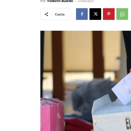
Por
Yolibeth Bustillo
-
27/05/2021
Cuota