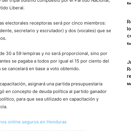
 del tripartidismo compuesto por el Partido Nacional,
Ka
tido Liberal.
R
sas electorales receptoras será por cinco miembros:
l
idente, secretario y escrutador) y dos (vocales) que se
c
cos.
Ka
e 30 a 59 lempiras y no será proporcional, sino por
 antes se pagaba a todos por igual el 15 por ciento del
J
ra se cancelará en base a voto obtenido.
R
r
 capacitación, asignará una partida presupuestaria
Me
agó en concepto de deuda política al partido ganador
olítico, para que sea utilizado en capacitación y
cia.
nos online seguros en Honduras