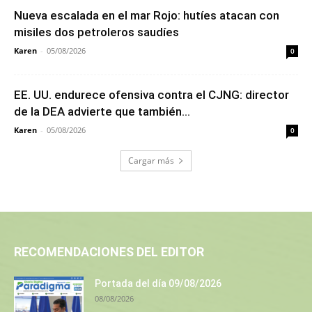
Nueva escalada en el mar Rojo: hutíes atacan con
misiles dos petroleros saudíes
Karen
-
05/08/2026
0
EE. UU. endurece ofensiva contra el CJNG: director
de la DEA advierte que también...
Karen
-
05/08/2026
0
Cargar más
RECOMENDACIONES DEL EDITOR
Portada del día 09/08/2026
08/08/2026