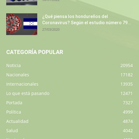
¿Qué piensa los hondureños del
Coronavirus? Según el estudio número 79...
27/03/2020
CATEGORÍA POPULAR
Noticia
20954
Nacionales
17182
Internacionales
13935
Lo que está pasando
12471
Portada
7327
Política
4999
Actualidad
4874
Salud
4042