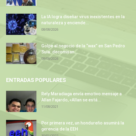
La IA logra diseñar virus inexistentes en la
naturaleza y enciende...
08/08/2026
Golpe al negocio de la “wax” en San Pedro
Sula: decomisan...
08/08/2026
ENTRADAS POPULARES
Rely Maradiaga envía emotivo mensaje a
Allan Fajardo, «Allan se está...
11/08/2021
Por primera vez, un hondureño asumirá la
gerencia de la EEH
30/01/2022