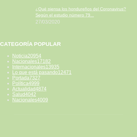
¿Qué piensa los hondureños del Coronavirus?
Según el estudio número 79...
27/03/2020
CATEGORÍA POPULAR
Noticia
20954
Nacionales
17182
Internacionales
13935
Lo que está pasando
12471
Portada
7327
Política
4999
Actualidad
4874
Salud
4042
Nacionales
4009