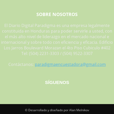
SOBRE NOSOTROS
El Diario Digital Paradigma es una empresa legalmente
constituida en Honduras para poder servirle a usted, con
el más alto nivel de liderazgo en el mercado nacional e
internacional y sobre todo con eficiencia y eficacia. Edificio
Los Jarros Boulevard Morazan el 4to Piso Cubiculo #402
Tel: (504) 2231-3303 / (504) 9522-3307
Contáctanos:
paradigmaencuestadora@gmail.com
SÍGUENOS
© Desarrollado y diseñado por Alan Melnikov