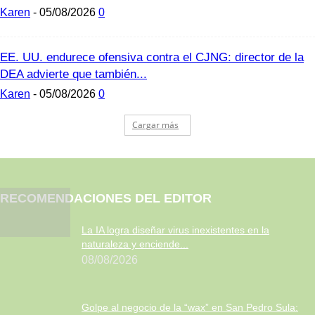
Karen
-
05/08/2026
0
EE. UU. endurece ofensiva contra el CJNG: director de la
DEA advierte que también...
Karen
-
05/08/2026
0
Cargar más
RECOMENDACIONES DEL EDITOR
La IA logra diseñar virus inexistentes en la
naturaleza y enciende...
08/08/2026
Golpe al negocio de la “wax” en San Pedro Sula: