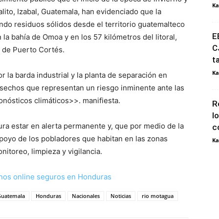
Ka
lito, Izabal, Guatemala, han evidenciado que la
ndo residuos sólidos desde el territorio guatemalteco
E
la bahía de Omoa y en los 57 kilómetros del litoral,
C
 de Puerto Cortés.
t
Ka
 la barda industrial y la planta de separación en
esechos que representan un riesgo inminente ante las
onósticos climáticos>>. manifiesta.
R
l
ra estar en alerta permanente y, que por medio de la
c
 apoyo de los pobladores que habitan en las zonas
Ka
nitoreo, limpieza y vigilancia.
nos online seguros en Honduras
Guatemala
Honduras
Nacionales
Noticias
rio motagua