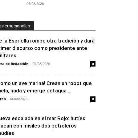
05/08/2026
Internacionales
e la Espriella rompe otra tradición y dará
rimer discurso como presidente ante
ilitares
sa de Redacción
-
07/08/2026
0
Como un ave marina! Crean un robot que
uela, nada y emerge del agua...
ren
-
06/08/2026
0
ueva escalada en el mar Rojo: hutíes
tacan con misiles dos petroleros
audíes