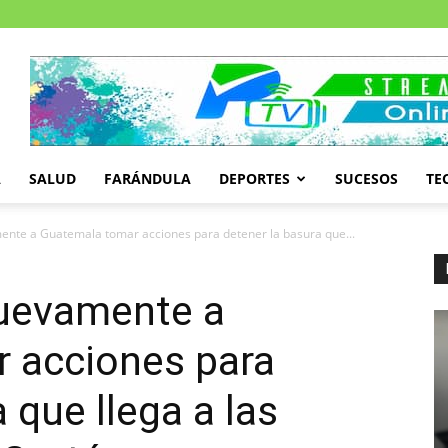
A
SALUD
FARÁNDULA
DEPORTES
SUCESOS
TE
nte a Guatemala tomar acciones para detener la basura que...
uevamente a
 acciones para
 que llega a las