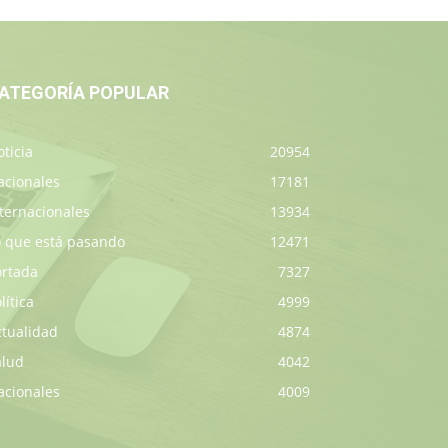
ATEGORÍA POPULAR
ticia
20954
acionales
17181
ternacionales
13934
o que está pasando
12471
ortada
7327
lítica
4999
ctualidad
4874
alud
4042
acionales
4009