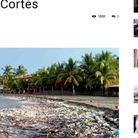
 Cortés
1888
0