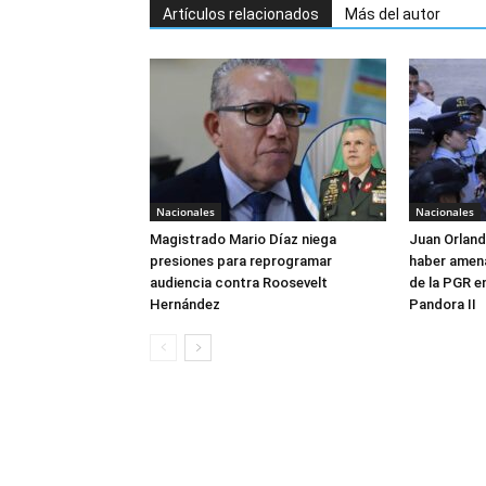
Artículos relacionados
Más del autor
Nacionales
Nacionales
Magistrado Mario Díaz niega
Juan Orlan
presiones para reprogramar
haber amen
audiencia contra Roosevelt
de la PGR e
Hernández
Pandora II