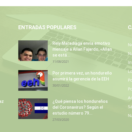
ENTRADAS POPULARES
C
Rely Maradiaga envía emotivo
No
mensaje a Allan Fajardo, «Allan
N
se está...
11/08/2021
In
L
s
Por primera vez, un hondureño
asumirá la gerencia de la EEH
P
30/01/2022
Po
A
az
¿Qué piensa los hondureños
S
del Coronavirus? Según el
estudio número 79...
N
27/03/2020