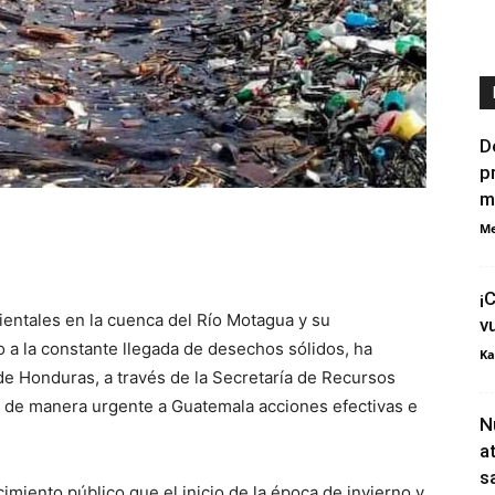
D
p
m
Me
¡
entales en la cuenca del Río Motagua y su
v
a la constante llegada de desechos sólidos, ha
Ka
de Honduras, a través de la Secretaría de Recursos
a de manera urgente a Guatemala acciones efectivas e
N
a
s
iento público que el inicio de la época de invierno y