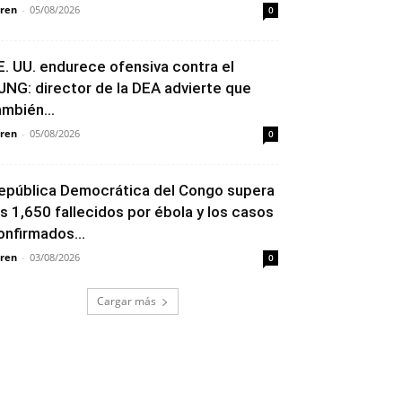
ren
-
05/08/2026
0
E. UU. endurece ofensiva contra el
JNG: director de la DEA advierte que
ambién...
ren
-
05/08/2026
0
epública Democrática del Congo supera
os 1,650 fallecidos por ébola y los casos
onfirmados...
ren
-
03/08/2026
0
Cargar más