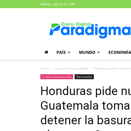
sábado, agosto 8, 2026
Diario
Paradigma
PAÍS
MUNDO
ECONOMÍ
Inicio
Lo que está pasando
Honduras pide nuevame
Lo que está pasando
Nacionales
Honduras pide n
Guatemala tomar
detener la basura