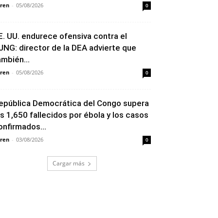
ren
-
05/08/2026
0
E. UU. endurece ofensiva contra el
JNG: director de la DEA advierte que
ambién...
ren
-
05/08/2026
0
epública Democrática del Congo supera
os 1,650 fallecidos por ébola y los casos
onfirmados...
ren
-
03/08/2026
0
Cargar más