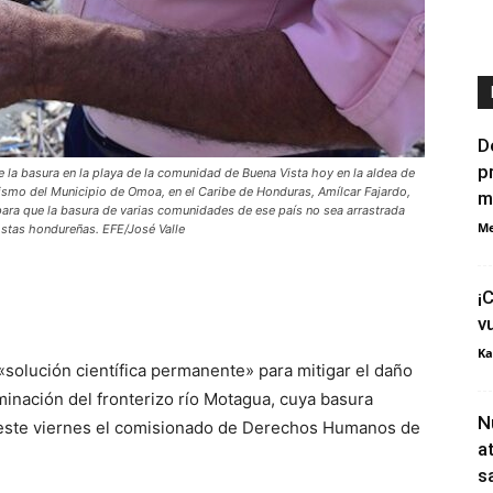
D
p
la basura en la playa de la comunidad de Buena Vista hoy en la aldea de
ismo del Municipio de Omoa, en el Caribe de Honduras, Amílcar Fajardo,
m
para que la basura de varias comunidades de ese país no sea arrastrada
Me
ostas hondureñas. EFE/José Valle
¡
v
Ka
solución científica permanente» para mitigar el daño
inación del fronterizo río Motagua, cuya basura
N
 este viernes el comisionado de Derechos Humanos de
a
s