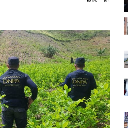
697
0