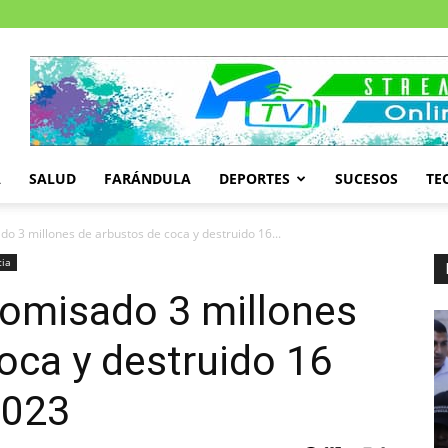
A
SALUD
FARÁNDULA
DEPORTES
SUCESOS
TE
 3 millones de arbustos de coca y destruido 16...
cia
omisado 3 millones
oca y destruido 16
2023