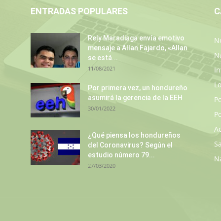
ENTRADAS POPULARES
C
Rely Maradiaga envía emotivo
No
mensaje a Allan Fajardo, «Allan
N
se está...
11/08/2021
In
L
Por primera vez, un hondureño
asumirá la gerencia de la EEH
P
30/01/2022
Po
A
¿Qué piensa los hondureños
S
del Coronavirus? Según el
estudio número 79...
N
27/03/2020