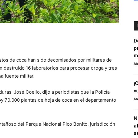
D
p
m
stos de coca han sido decomisados por militares de
Me
n destruido 16 laboratorios para procesar droga y tres
a fuente militar.
¡
v
ras, José Coello, dijo a periodistas que la Policía
Ka
hoy 70.000 plantas de hoja de coca en el departamento
N
ntañoso del Parque Nacional Pico Bonito, jurisdicción
a
s