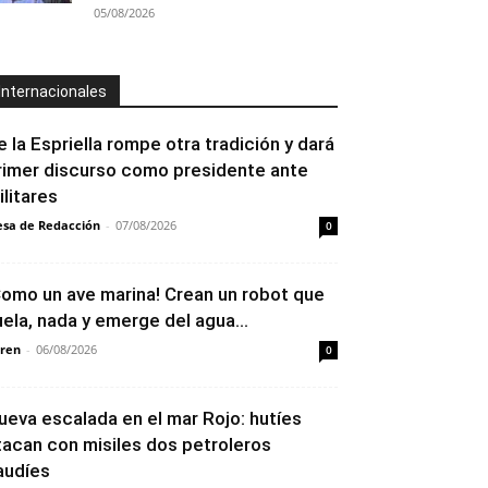
05/08/2026
Internacionales
e la Espriella rompe otra tradición y dará
rimer discurso como presidente ante
ilitares
sa de Redacción
-
07/08/2026
0
Como un ave marina! Crean un robot que
uela, nada y emerge del agua...
ren
-
06/08/2026
0
ueva escalada en el mar Rojo: hutíes
tacan con misiles dos petroleros
audíes