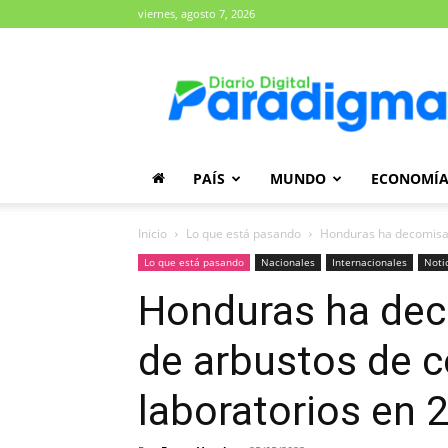
viernes, agosto 7, 2026
Diario
Paradigma
PAÍS
MUNDO
ECONOMÍ
Inicio
Lo que está pasando
Honduras ha decomisado
Lo que está pasando
Nacionales
Internacionales
Noti
Honduras ha dec
de arbustos de c
laboratorios en 