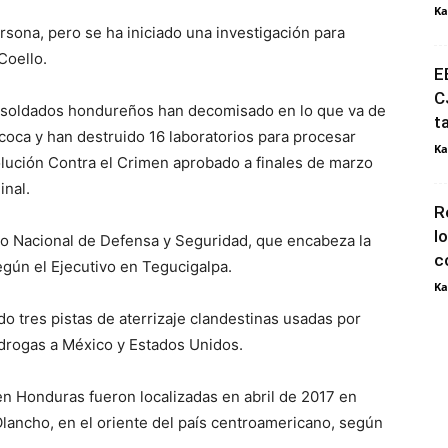
Ka
sona, pero se ha iniciado una investigación para
Coello.
E
C
a, soldados hondureños han decomisado en lo que va de
t
coca y han destruido 16 laboratorios para procesar
Ka
olución Contra el Crimen aprobado a finales de marzo
inal.
R
l
jo Nacional de Defensa y Seguridad, que encabeza la
c
gún el Ejecutivo en Tegucigalpa.
Ka
do tres pistas de aterrizaje clandestinas usadas por
s drogas a México y Estados Unidos.
en Honduras fueron localizadas en abril de 2017 en
ancho, en el oriente del país centroamericano, según