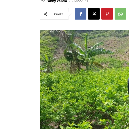
Por
Fanny Varela
-
25/05/2023
Cuota