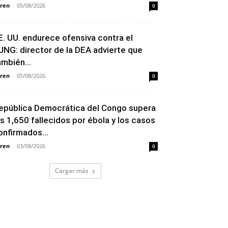
ren
-
05/08/2026
0
E. UU. endurece ofensiva contra el
JNG: director de la DEA advierte que
ambién...
ren
-
05/08/2026
0
epública Democrática del Congo supera
os 1,650 fallecidos por ébola y los casos
onfirmados...
ren
-
03/08/2026
0
Cargar más