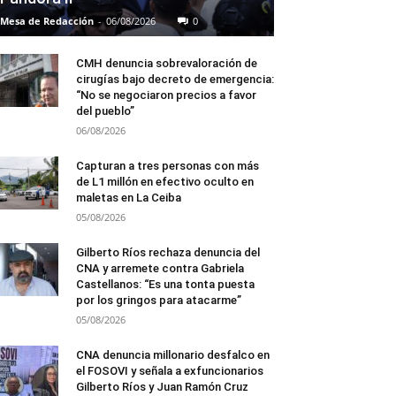
Mesa de Redacción
-
06/08/2026
0
CMH denuncia sobrevaloración de
cirugías bajo decreto de emergencia:
“No se negociaron precios a favor
del pueblo”
06/08/2026
Capturan a tres personas con más
de L1 millón en efectivo oculto en
maletas en La Ceiba
05/08/2026
Gilberto Ríos rechaza denuncia del
CNA y arremete contra Gabriela
Castellanos: “Es una tonta puesta
por los gringos para atacarme”
05/08/2026
CNA denuncia millonario desfalco en
el FOSOVI y señala a exfuncionarios
Gilberto Ríos y Juan Ramón Cruz