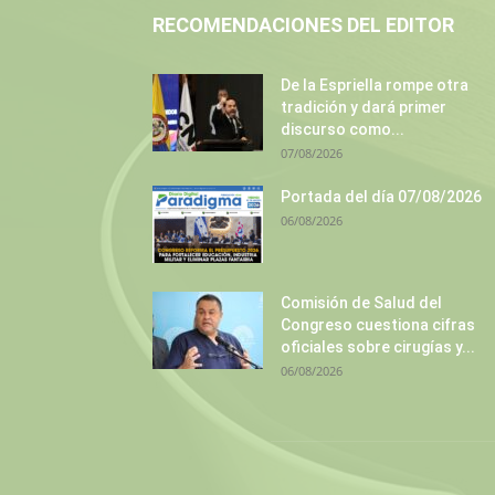
RECOMENDACIONES DEL EDITOR
De la Espriella rompe otra
tradición y dará primer
discurso como...
07/08/2026
Portada del día 07/08/2026
06/08/2026
Comisión de Salud del
Congreso cuestiona cifras
oficiales sobre cirugías y...
06/08/2026