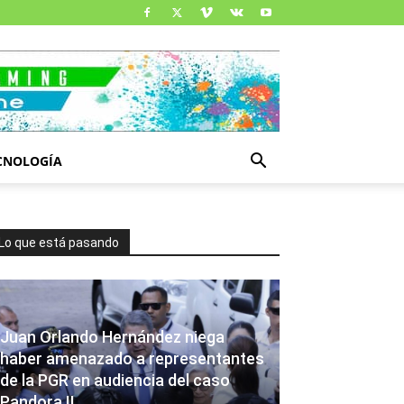
CNOLOGÍA
Lo que está pasando
Juan Orlando Hernández niega
haber amenazado a representantes
de la PGR en audiencia del caso
Pandora II