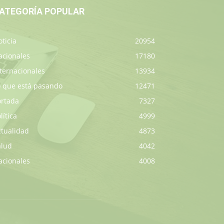
ATEGORÍA POPULAR
ticia
20954
acionales
17180
ternacionales
13934
o que está pasando
12471
ortada
7327
lítica
4999
ctualidad
4873
alud
4042
acionales
4008