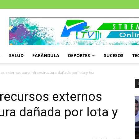
A
SALUD
FARÁNDULA
DEPORTES
SUCESOS
TE
s externos para infraestructura dañada por Iota y Eta
recursos externos
ura dañada por Iota y