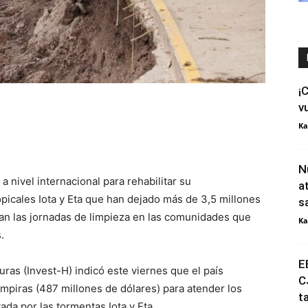
¡
v
Ka
N
 nivel internacional para rehabilitar su
a
opicales Iota y Eta que han dejado más de 3,5 millones
s
an las jornadas de limpieza en las comunidades que
Ka
.
E
uras (Invest-H) indicó este viernes que el país
C
mpiras (487 millones de dólares) para atender los
t
ada por las tormentas Iota y Eta.