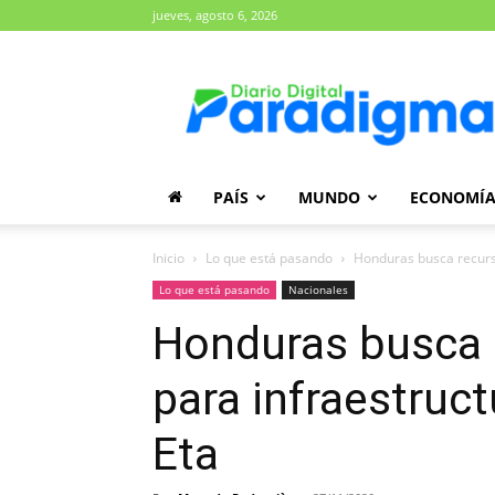
jueves, agosto 6, 2026
Diario
Paradigma
PAÍS
MUNDO
ECONOMÍ
Inicio
Lo que está pasando
Honduras busca recurso
Lo que está pasando
Nacionales
Honduras busca 
para infraestruct
Eta