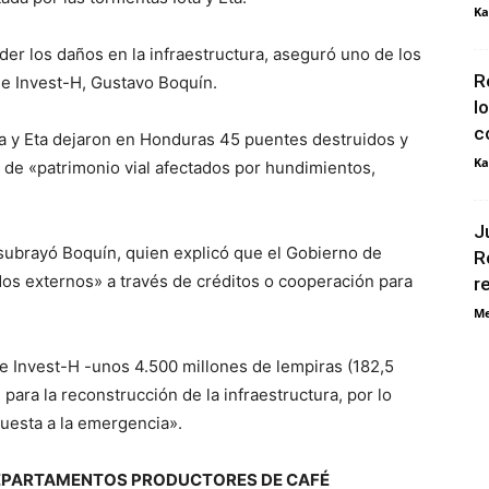
Ka
der los daños en la infraestructura, aseguró uno de los
R
e Invest-H, Gustavo Boquín.
l
c
ta y Eta dejaron en Honduras 45 puentes destruidos y
Ka
 de «patrimonio vial afectados por hundimientos,
J
 subrayó Boquín, quien explicó que el Gobierno de
R
dos externos» a través de créditos o cooperación para
r
Me
e Invest-H -unos 4.500 millones de lempiras (182,5
 para la reconstrucción de la infraestructura, por lo
puesta a la emergencia».
DEPARTAMENTOS PRODUCTORES DE CAFÉ