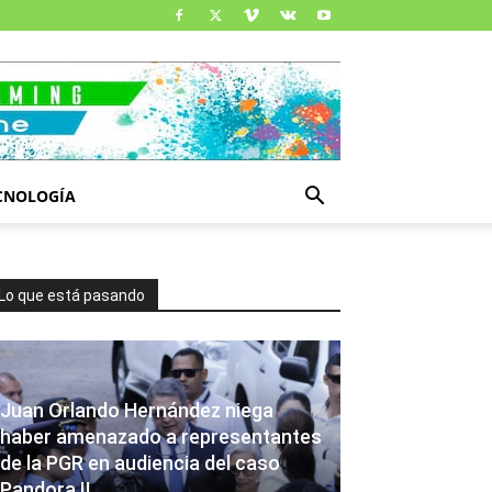
CNOLOGÍA
Lo que está pasando
Juan Orlando Hernández niega
haber amenazado a representantes
de la PGR en audiencia del caso
Pandora II