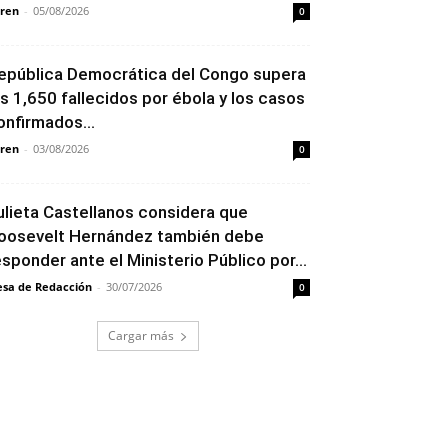
ren
-
05/08/2026
0
epública Democrática del Congo supera
os 1,650 fallecidos por ébola y los casos
onfirmados...
ren
-
03/08/2026
0
ulieta Castellanos considera que
oosevelt Hernández también debe
esponder ante el Ministerio Público por...
sa de Redacción
-
30/07/2026
0
Cargar más