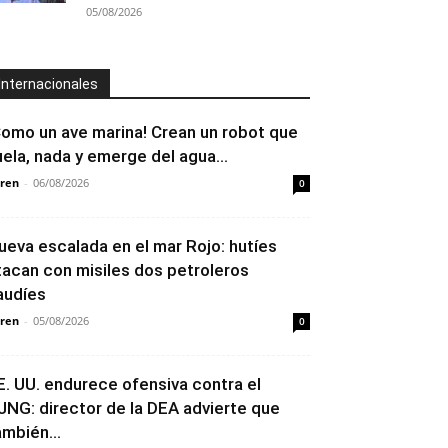
05/08/2026
Internacionales
Como un ave marina! Crean un robot que
uela, nada y emerge del agua...
ren
-
06/08/2026
0
ueva escalada en el mar Rojo: hutíes
tacan con misiles dos petroleros
audíes
ren
-
05/08/2026
0
E. UU. endurece ofensiva contra el
JNG: director de la DEA advierte que
ambién...