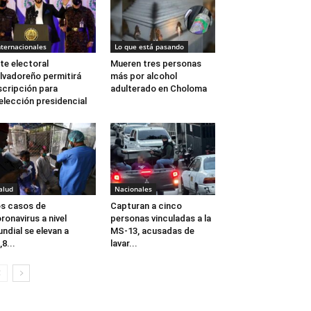
nternacionales
Lo que está pasando
te electoral
Mueren tres personas
lvadoreño permitirá
más por alcohol
scripción para
adulterado en Choloma
elección presidencial
alud
Nacionales
s casos de
Capturan a cinco
ronavirus a nivel
personas vinculadas a la
ndial se elevan a
MS-13, acusadas de
,8...
lavar...