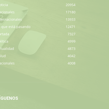
ticia
20954
acionales
17180
ternacionales
13933
o que está pasando
12471
ortada
7327
lítica
4999
ctualidad
4873
alud
4042
acionales
4008
ÍGUENOS