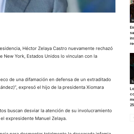
I
En
sa
in
re
presidencia, Héctor Zelaya Castro nuevamente rechazó
e New York, Estados Unidos lo vinculan con la
 eco de una difamación en defensa de un extraditado
S
ndez)”, expresó el hijo de la presidenta Xiomara
Lo
co
mu
25
os buscan desviar la atención de su involucramiento
 el expresidente Manuel Zelaya.
ncia para desmontar totalmente la descarada infamia