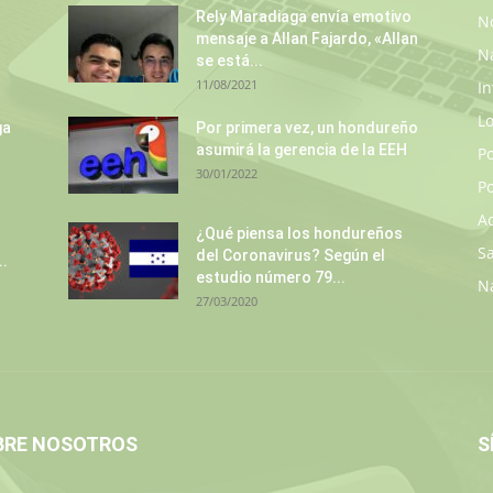
Rely Maradiaga envía emotivo
No
mensaje a Allan Fajardo, «Allan
N
se está...
11/08/2021
In
L
ga
Por primera vez, un hondureño
asumirá la gerencia de la EEH
P
30/01/2022
Po
A
¿Qué piensa los hondureños
S
del Coronavirus? Según el
..
estudio número 79...
N
27/03/2020
BRE NOSOTROS
S