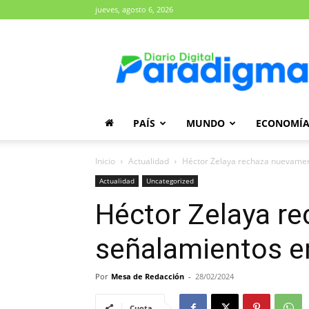
jueves, agosto 6, 2026
Diario
Paradigma
PAÍS
MUNDO
ECONOMÍ
Inicio
Actualidad
Héctor Zelaya rechaza nuevamen
Actualidad
Uncategorized
Héctor Zelaya r
señalamientos e
Por
Mesa de Redacción
-
28/02/2024
Cuota