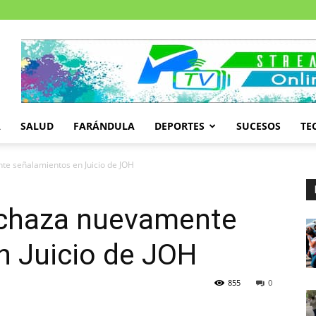
A
SALUD
FARÁNDULA
DEPORTES
SUCESOS
TE
te señalamientos en Juicio de JOH
echaza nuevamente
n Juicio de JOH
855
0