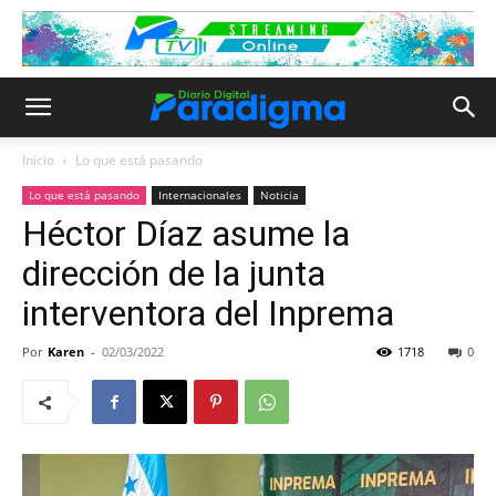
Inicio
Lo que está pasando
Lo que está pasando
Internacionales
Noticia
Héctor Díaz asume la
dirección de la junta
interventora del Inprema
Por
Karen
-
02/03/2022
1718
0