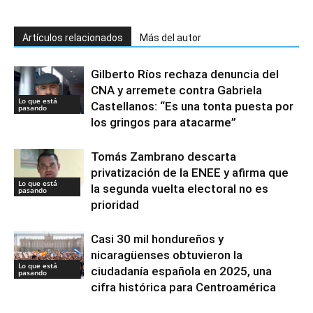
Artículos relacionados
Más del autor
Gilberto Ríos rechaza denuncia del
CNA y arremete contra Gabriela
Lo que está
Castellanos: “Es una tonta puesta por
pasando
los gringos para atacarme”
Tomás Zambrano descarta
privatización de la ENEE y afirma que
Lo que está
la segunda vuelta electoral no es
pasando
prioridad
Casi 30 mil hondureños y
nicaragüenses obtuvieron la
Lo que está
ciudadanía española en 2025, una
pasando
cifra histórica para Centroamérica