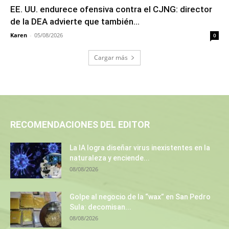
EE. UU. endurece ofensiva contra el CJNG: director
de la DEA advierte que también...
Karen
-
05/08/2026
0
Cargar más
RECOMENDACIONES DEL EDITOR
La IA logra diseñar virus inexistentes en la
naturaleza y enciende...
08/08/2026
Golpe al negocio de la “wax” en San Pedro
Sula: decomisan...
08/08/2026