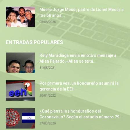
Muere Jorge Messi, padre de Lionel Messi, a
los 68 años...
08/08/2026
ENTRADAS POPULARES
Rely Maradiaga envía emotivo mensaje a
Allan Fajardo, «Allan se está...
11/08/2021
Por primera vez, un hondureño asumirá la
gerencia de la EEH
30/01/2022
¿Qué piensa los hondureños del
Coronavirus? Según el estudio número 79...
27/03/2020