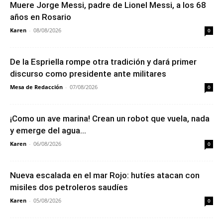
Muere Jorge Messi, padre de Lionel Messi, a los 68
años en Rosario
Karen
-
08/08/2026
0
De la Espriella rompe otra tradición y dará primer
discurso como presidente ante militares
Mesa de Redacción
-
07/08/2026
0
¡Como un ave marina! Crean un robot que vuela, nada
y emerge del agua...
Karen
-
06/08/2026
0
Nueva escalada en el mar Rojo: hutíes atacan con
misiles dos petroleros saudíes
Karen
-
05/08/2026
0