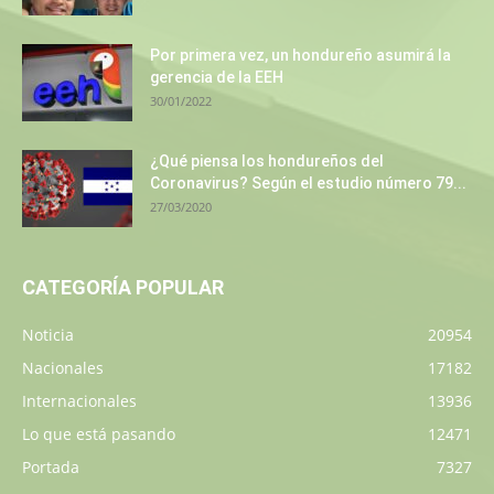
Por primera vez, un hondureño asumirá la
gerencia de la EEH
30/01/2022
¿Qué piensa los hondureños del
Coronavirus? Según el estudio número 79...
27/03/2020
CATEGORÍA POPULAR
Noticia
20954
Nacionales
17182
Internacionales
13936
Lo que está pasando
12471
Portada
7327