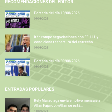
RECOMENDACIONES DEL EDITOR
Portada del día 10/08/2026
09/08/2026
Irán rompe negociaciones con EE. UU. y
condiciona reapertura del estrecho...
09/08/2026
Portada del día 09/08/2026
08/08/2026
ENTRADAS POPULARES
Rely Maradiaga envía emotivo mensaje a
Allan Fajardo, «Allan se está...
11/08/2021