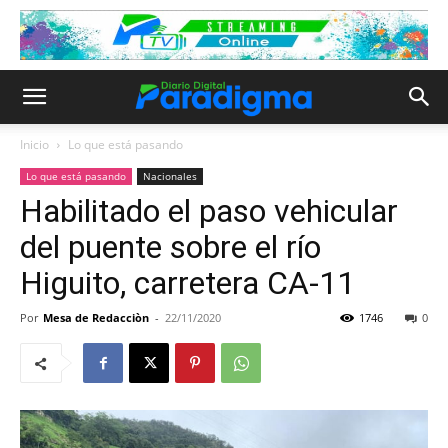
Inicio
Lo que está pasando
Lo que está pasando
Nacionales
Habilitado el paso vehicular
del puente sobre el río
Higuito, carretera CA-11
Por
Mesa de Redacciòn
-
22/11/2020
1746
0