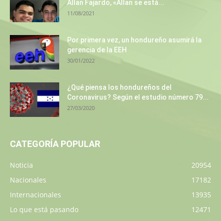
Allan Fajardo, «Allan se está...
11/08/2021
Por primera vez, un hondureño asumirá la
gerencia de la EEH
30/01/2022
¿Qué piensa los hondureños del
Coronavirus? Según el estudio número 79...
27/03/2020
CATEGORÍA POPULAR
Noticia
20954
Nacionales
17182
Internacionales
13935
Lo que está pasando
12471