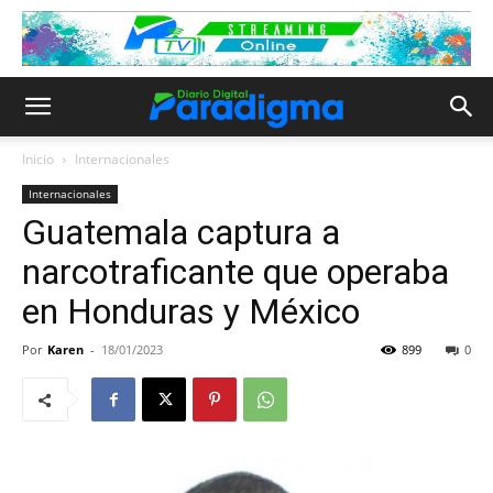
Inicio
Internacionales
Internacionales
Guatemala captura a
narcotraficante que operaba
en Honduras y México
Por
Karen
-
18/01/2023
899
0