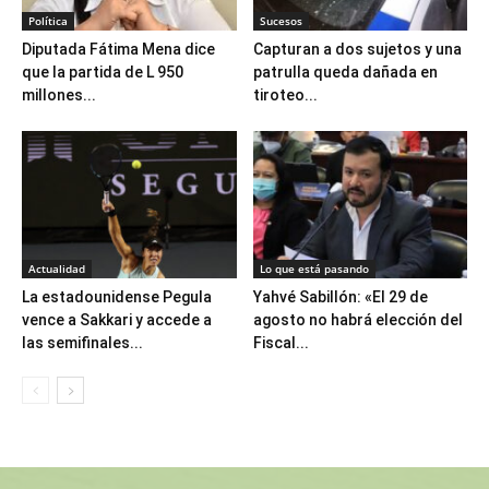
Política
Sucesos
Diputada Fátima Mena dice
Capturan a dos sujetos y una
que la partida de L 950
patrulla queda dañada en
millones...
tiroteo...
Actualidad
Lo que está pasando
La estadounidense Pegula
Yahvé Sabillón: «El 29 de
vence a Sakkari y accede a
agosto no habrá elección del
las semifinales...
Fiscal...