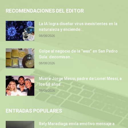
RECOMENDACIONES DEL EDITOR
La IA logra diseñar virus inexistentes en la
naturaleza y enciende...
08/08/2026
Golpe al negocio de la “wax” en San Pedro
Sula: decomisan...
08/08/2026
Muere Jorge Messi, padre de Lionel Messi, a
los 68 años...
08/08/2026
ENTRADAS POPULARES
Rely Maradiaga envía emotivo mensaje a