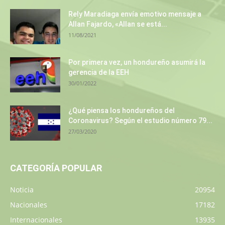
Rely Maradiaga envía emotivo mensaje a
Allan Fajardo, «Allan se está...
11/08/2021
Por primera vez, un hondureño asumirá la
gerencia de la EEH
30/01/2022
¿Qué piensa los hondureños del
Coronavirus? Según el estudio número 79...
27/03/2020
CATEGORÍA POPULAR
Noticia
20954
Nacionales
17182
Internacionales
13935