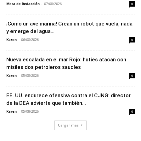
Mesa de Redacción
-
07/08/2026
0
¡Como un ave marina! Crean un robot que vuela, nada
y emerge del agua...
Karen
-
06/08/2026
0
Nueva escalada en el mar Rojo: hutíes atacan con
misiles dos petroleros saudíes
Karen
-
05/08/2026
0
EE. UU. endurece ofensiva contra el CJNG: director
de la DEA advierte que también...
Karen
-
05/08/2026
0
Cargar más