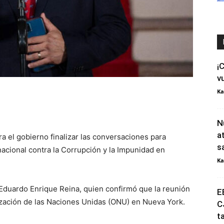
¡
v
Ka
N
a
a el gobierno finalizar las conversaciones para
s
rnacional contra la Corrupción y la Impunidad en
Ka
r Eduardo Enrique Reina, quien confirmó que la reunión
E
zación de las Naciones Unidas (ONU) en Nueva York.
C
t