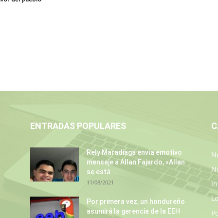
ENTRADAS POPULARES
C
Rely Maradiaga envía emotivo
No
mensaje a Allan Fajardo, «Allan
N
se está...
11/08/2021
In
L
Por primera vez, un hondureño
asumirá la gerencia de la EEH
P