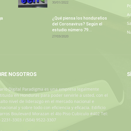
30/01/2022
Po
A
ga
¿Qué piensa los hondureños
S
del Coronavirus? Según el
estudio número 79...
N
27/03/2020
BRE NOSOTROS
S
iario Digital Paradigma es una empresa legalmente
tituida en Honduras para poder servirle a usted, con el
alto nivel de liderazgo en el mercado nacional e
rnacional y sobre todo con eficiencia y eficacia. Edificio
Jarros Boulevard Morazan el 4to Piso Cubiculo #402 Tel:
) 2231-3303 / (504) 9522-3307