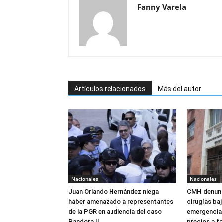
Fanny Varela
Artículos relacionados
Más del autor
Nacionales
Nacionales
Juan Orlando Hernández niega
CMH denunc
haber amenazado a representantes
cirugías ba
de la PGR en audiencia del caso
emergencia:
Pandora II
precios a f