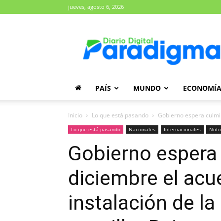
jueves, agosto 6, 2026
Diario
Paradigma
PAÍS
MUNDO
ECONOMÍ
Inicio
Lo que está pasando
Gobierno espera culmina
Lo que está pasando
Nacionales
Internacionales
Noti
Gobierno espera
diciembre el acu
instalación de la