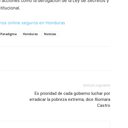
H acciones como la derogación de la Ley de Secretos y
titucional.
nos online seguros en Honduras
o Paradigma
Honduras
Noticias
Artículo siguiente
Es prioridad de cada gobierno luchar por
erradicar la pobreza extrema, dice Xiomara
Castro