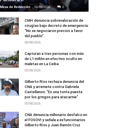
Mesa de Redacción
-
06/08/2026
0
CMH denuncia sobrevaloración de
cirugías bajo decreto de emergencia:
“No se negociaron precios a favor
del pueblo”
06/08/2026
Capturan a tres personas con más
de L1 millón en efectivo oculto en
maletas en La Ceiba
05/08/2026
Gilberto Ríos rechaza denuncia del
CNA y arremete contra Gabriela
Castellanos: “Es una tonta puesta
por los gringos para atacarme”
05/08/2026
CNA denuncia millonario desfalco en
el FOSOVI y señala a exfuncionarios
Gilberto Ríos y Juan Ramón Cruz