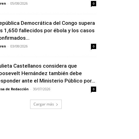
ren
-
05/08/2026
0
epública Democrática del Congo supera
os 1,650 fallecidos por ébola y los casos
onfirmados...
ren
-
03/08/2026
0
ulieta Castellanos considera que
oosevelt Hernández también debe
esponder ante el Ministerio Público por...
sa de Redacción
-
30/07/2026
0
Cargar más