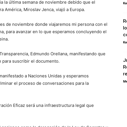
ia la última semana de noviembre debido que el
Ka
a América, Miroslav Jenca, viajó a Europa.
R
 mes de noviembre donde viajaremos mi persona con el
l
na, para avanzar en lo que esperamos concluyendo el
c
ina.
Ka
de Transparencia, Edmundo Orellana, manifestando que
J
 para suscribir el documento.
R
r
s manifestado a Naciones Unidas y esperamos
Me
lminar el proceso de conversaciones para la
ación Eficaz será una infraestructura legal que