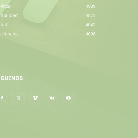
lítica
4999
ctualidad
4873
alud
4042
acionales
4008
ÍGUENOS