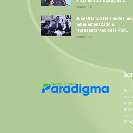
oficiales sobre cirugías y...
06/08/2026
Juan Orlando Hernández nie
haber amenazado a
representantes de la PGR...
06/08/2026
SO
El D
cons
más 
inte
Los 
(504