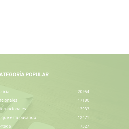
ATEGORÍA POPULAR
ticia
20954
acionales
17180
ternacionales
13933
o que está pasando
12471
ortada
7327