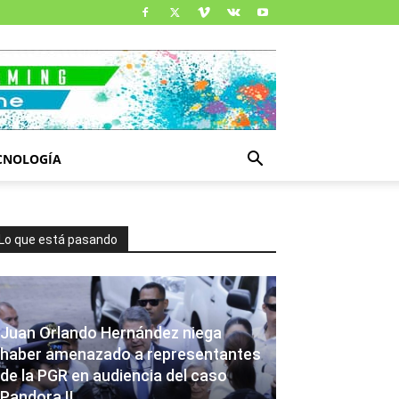
CNOLOGÍA
Lo que está pasando
Juan Orlando Hernández niega
haber amenazado a representantes
de la PGR en audiencia del caso
Pandora II