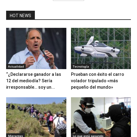
HOT NEWS
Actualidad
Tecnología
“¿Declararse ganador a las
Prueban con éxito el carro
12 del mediodía? Sería
volador tripulado «más
irresponsable… soy un...
pequeño del mundo»
Migrantes
Lo que está pasando