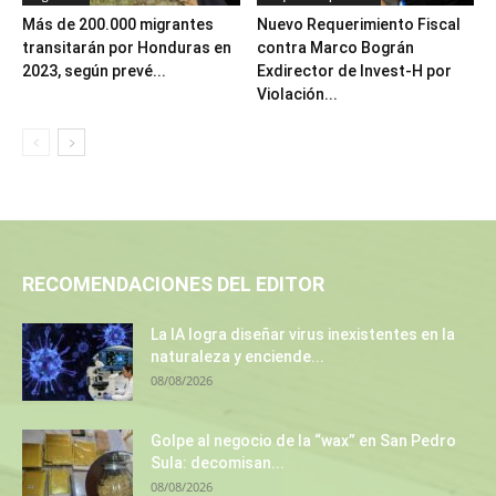
Más de 200.000 migrantes
Nuevo Requerimiento Fiscal
transitarán por Honduras en
contra Marco Bográn
2023, según prevé...
Exdirector de Invest-H por
Violación...
RECOMENDACIONES DEL EDITOR
La IA logra diseñar virus inexistentes en la
naturaleza y enciende...
08/08/2026
Golpe al negocio de la “wax” en San Pedro
Sula: decomisan...
08/08/2026