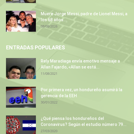
Muere Jorge Messi, padre de Lionel Messi, a
los 68 años...
08/08/2026
ENTRADAS POPULARES
Rely Maradiaga envía emotivo mensaje a
Allan Fajardo, «Allan se está...
11/08/2021
Por primera vez, un hondureño asumirá la
gerencia de la EEH
30/01/2022
¿Qué piensa los hondureños del
Coronavirus? Según el estudio número 79...
27/03/2020