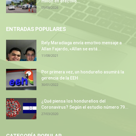
millón en efectivo...
05/08/2026
ENTRADAS POPULARES
Rely Maradiaga envía emotivo mensaje a
Allan Fajardo, «Allan se está...
11/08/2021
Por primera vez, un hondureño asumirá la
gerencia de la EEH
30/01/2022
¿Qué piensa los hondureños del
Coronavirus? Según el estudio número 79...
27/03/2020
CATEGORÍA POPULAR