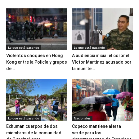
Lo que está pasando
Lo que está pasando
Violentos choques en Hong
A audiencia inicial el coronel
Kong entre la Policía y grupos
Víctor Martínez acusado por
de...
la muerte...
Lo que está pasando
Nacionales
Exhuman cuerpos de dos
Copeco mantiene alerta
miembros de la comunidad
verde para los