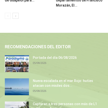
de Guapinol para...
departamentos de Francisco
Morazán, El...
RECOMENDACIONES DEL EDITOR
Portada del día 06/08/2026
05/08/2026
Nueva escalada en el mar Rojo: hutíes
atacan con misiles dos...
05/08/2026
Capturan a tres personas con más de L1