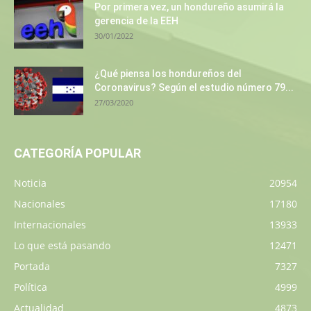
Por primera vez, un hondureño asumirá la
gerencia de la EEH
30/01/2022
¿Qué piensa los hondureños del
Coronavirus? Según el estudio número 79...
27/03/2020
CATEGORÍA POPULAR
Noticia
20954
Nacionales
17180
Internacionales
13933
Lo que está pasando
12471
Portada
7327
Política
4999
Actualidad
4873