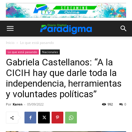
Inicio
Lo que está pasando
Lo que está pasando
Nacionales
Gabriela Castellanos: “A la
CICIH hay que darle toda la
independencia, herramientas
y voluntades políticas”
Por
Karen
-
05/09/2022
992
0