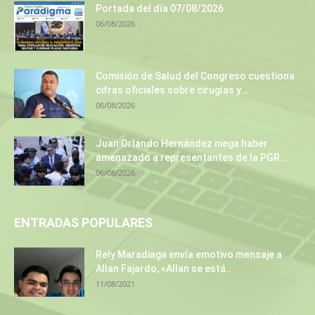
Portada del día 07/08/2026
06/08/2026
Comisión de Salud del Congreso cuestiona
cifras oficiales sobre cirugías y...
06/08/2026
Juan Orlando Hernández niega haber
amenazado a representantes de la PGR...
06/08/2026
ENTRADAS POPULARES
Rely Maradiaga envía emotivo mensaje a
Allan Fajardo, «Allan se está...
11/08/2021