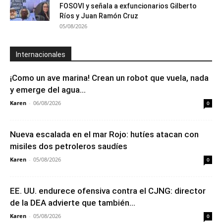
FOSOVI y señala a exfuncionarios Gilberto
Ríos y Juan Ramón Cruz
05/08/2026
Internacionales
¡Como un ave marina! Crean un robot que vuela, nada
y emerge del agua...
Karen
-
06/08/2026
0
Nueva escalada en el mar Rojo: hutíes atacan con
misiles dos petroleros saudíes
Karen
-
05/08/2026
0
EE. UU. endurece ofensiva contra el CJNG: director
de la DEA advierte que también...
Karen
-
05/08/2026
0