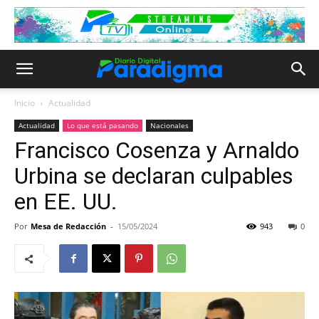
Inicio
Actualidad
Actualidad
Lo que está pasando
Nacionales
Francisco Cosenza y Arnaldo
Urbina se declaran culpables
en EE. UU.
Por
Mesa de Redacción
-
15/05/2024
943
0