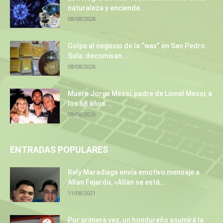
naturaleza y enciende...
08/08/2026
Golpe al negocio de la “wax” en San Pedro
Sula: decomisan...
08/08/2026
Muere Jorge Messi, padre de Lionel Messi, a
los 68 años...
08/08/2026
ENTRADAS POPULARES
Rely Maradiaga envía emotivo mensaje a
Allan Fajardo, «Allan se está...
11/08/2021
Por primera vez, un hondureño asumirá la