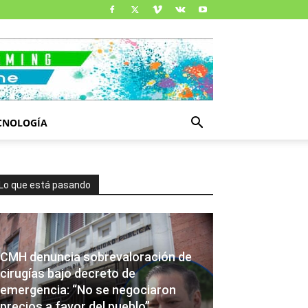
CNOLOGÍA
Lo que está pasando
CMH denuncia sobrevaloración de
cirugías bajo decreto de
emergencia: “No se negociaron
precios a favor del pueblo”