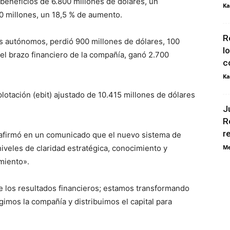
beneficios de 6.800 millones de dólares, un
Ka
0 millones, un 18,5 % de aumento.
R
s autónomos, perdió 900 millones de dólares, 100
l
el brazo financiero de la compañía, ganó 2.700
c
Ka
lotación (ebit) ajustado de 10.415 millones de dólares
J
R
r
, afirmó en un comunicado que el nuevo sistema de
iveles de claridad estratégica, conocimiento y
Me
miento».
 los resultados financieros; estamos transformando
mos la compañía y distribuimos el capital para