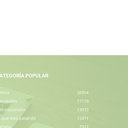
ATEGORÍA POPULAR
ticia
20954
acionales
17179
ternacionales
13933
o que está pasando
12471
ortada
7327