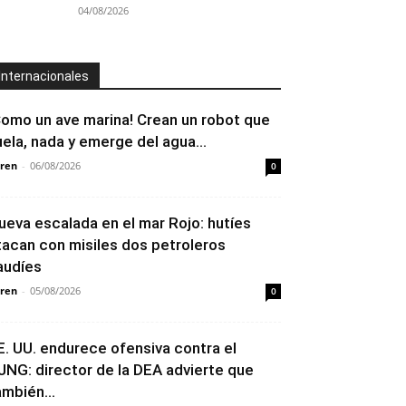
04/08/2026
Internacionales
Como un ave marina! Crean un robot que
uela, nada y emerge del agua...
ren
-
06/08/2026
0
ueva escalada en el mar Rojo: hutíes
tacan con misiles dos petroleros
audíes
ren
-
05/08/2026
0
E. UU. endurece ofensiva contra el
JNG: director de la DEA advierte que
ambién...