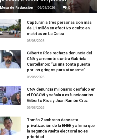
Mesa de Redacción
-
06/08/2026
0
Capturan a tres personas con más
de L1 millón en efectivo oculto en
maletas en La Ceiba
05/08/2026
Gilberto Ríos rechaza denuncia del
CNA y arremete contra Gabriela
Castellanos: “Es una tonta puesta
por los gringos para atacarme”
05/08/2026
CNA denuncia millonario desfalco en
el FOSOVI y señala a exfuncionarios
Gilberto Ríos y Juan Ramón Cruz
05/08/2026
Tomás Zambrano descarta
privatización de la ENEE y afirma que
la segunda vuelta electoral no es
prioridad