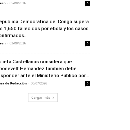
ren
-
05/08/2026
0
epública Democrática del Congo supera
os 1,650 fallecidos por ébola y los casos
onfirmados...
ren
-
03/08/2026
0
ulieta Castellanos considera que
oosevelt Hernández también debe
esponder ante el Ministerio Público por...
sa de Redacción
-
30/07/2026
0
Cargar más