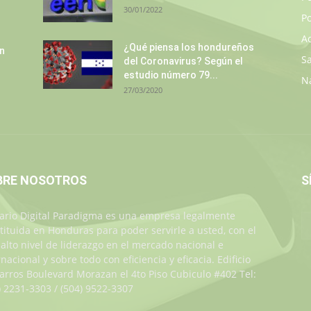
30/01/2022
Po
A
¿Qué piensa los hondureños
un
S
del Coronavirus? Según el
estudio número 79...
N
27/03/2020
BRE NOSOTROS
S
iario Digital Paradigma es una empresa legalmente
tituida en Honduras para poder servirle a usted, con el
alto nivel de liderazgo en el mercado nacional e
rnacional y sobre todo con eficiencia y eficacia. Edificio
Jarros Boulevard Morazan el 4to Piso Cubiculo #402 Tel:
) 2231-3303 / (504) 9522-3307