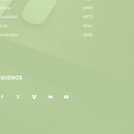
lítica
4999
ctualidad
4872
alud
4041
acionales
4008
ÍGUENOS