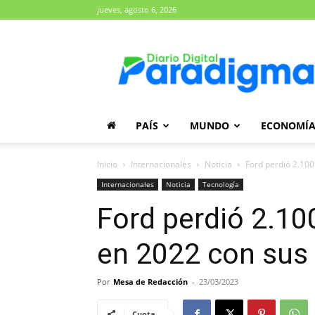
jueves, agosto 6, 2026
Diario
Paradigma
PAÍS
MUNDO
ECONOMÍ
Inicio
Internacionales
Noticia
Ford perdió 2.100
Internacionales
Noticia
Tecnología
Ford perdió 2.10
en 2022 con sus 
Por
Mesa de Redacción
-
23/03/2023
Cuota