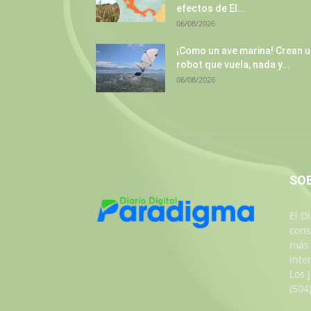
efectos de El...
06/08/2026
¡Como un ave marina! Crean 
robot que vuela, nada y...
06/08/2026
SO
El D
cons
más 
inte
Los 
(504