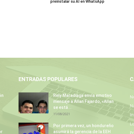
preinstalar su AI en WhatsApp
ENTRADAS POPULARES
C
ón
Rely Maradiaga envía emotivo
No
mensaje a Allan Fajardo, «Allan
N
se está...
11/08/2021
In
L
Por primera vez, un hondureño
or
asumirá la gerencia de la EEH
P