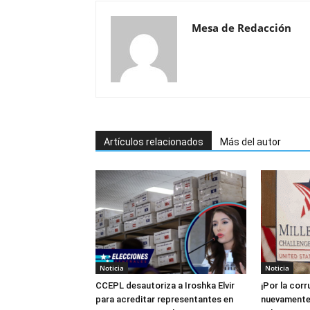
Mesa de Redacción
Artículos relacionados
Más del autor
Noticia
Noticia
CCEPL desautoriza a Iroshka Elvir
¡Por la cor
para acreditar representantes en
nuevamente 