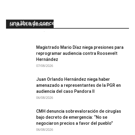
Golpe al negocio de la “wax” en San Pedro
Sula: decomisan 88 vaporizadores y más de
una libra de concentrado de marihuana
Lo que está pasando
Mesa de Redacción
-
08/08/2026
0
Magistrado Mario Díaz niega presiones para
reprogramar audiencia contra Roosevelt
Hernández
07/08/2026
Juan Orlando Hernández niega haber
amenazado a representantes de la PGR en
audiencia del caso Pandora II
06/08/2026
CMH denuncia sobrevaloración de cirugías
bajo decreto de emergencia: “No se
negociaron precios a favor del pueblo”
06/08/2026