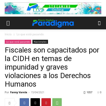
Inicio
Lo que está pasando
Lo que está pasando
Nacionales
Fiscales son capacitados por
la CIDH en temas de
impunidad y graves
violaciones a los Derechos
Humanos
Por
Fanny Varela
-
15/04/2021
1057
0