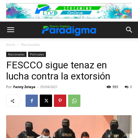
Inicio
Nacionales
Nacionales
Policiales
FESCCO sigue tenaz en
lucha contra la extorsión
Por
Fanny Zelaya
-
05/04/2021
993
0