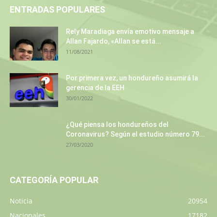
ENTRADAS POPULARES
Rely Maradiaga envía emotivo mensaje a
Allan Fajardo, «Allan se está...
11/08/2021
Por primera vez, un hondureño asumirá la
gerencia de la EEH
30/01/2022
¿Qué piensa los hondureños del
Coronavirus? Según el estudio número 79...
27/03/2020
CATEGORÍA POPULAR
Noticia
20954
Nacionales
17182