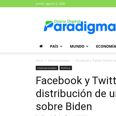
jueves, agosto 6, 2026
Diario
Paradigma
PAÍS
MUNDO
ECONOMÍ
Inicio
Internacionales
Facebook y Twitter limitan l
Internacionales
Política
Facebook y Twitte
distribución de 
sobre Biden