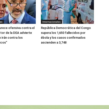
es
Internacionales
urece ofensiva contra el
República Democrática del Congo
tor de la DEA advierte
supera los 1,650 fallecidos por
 irán contra los
ébola y los casos confirmados
icos”
ascienden a 3,748