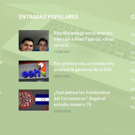
ENTRADAS POPULARES
C
Rely Maradiaga envía emotivo
No
mensaje a Allan Fajardo, «Allan
N
se está...
11/08/2021
In
L
o:
Por primera vez, un hondureño
asumirá la gerencia de la EEH
P
30/01/2022
Po
A
n
¿Qué piensa los hondureños
S
.
del Coronavirus? Según el
estudio número 79...
N
27/03/2020