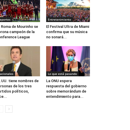
eportes
Entretenimiento
 Roma de Mourinho se
El Festival Ultra de Miami
rona campeón de la
confirma que su música
nference League
no sonará...
acionales
Lo que está pasando
.UU. tiene nombres de
La ONU espera
rsonas de los tres
respuesta del gobierno
rtidos políticos,
sobre memorándum de
ce...
entendimiento para...