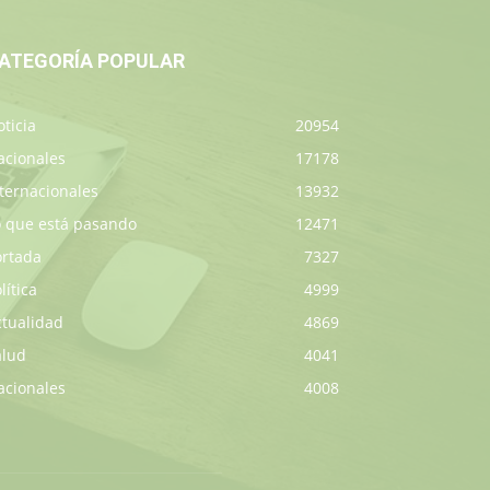
ATEGORÍA POPULAR
ticia
20954
acionales
17178
ternacionales
13932
o que está pasando
12471
ortada
7327
lítica
4999
ctualidad
4869
alud
4041
acionales
4008