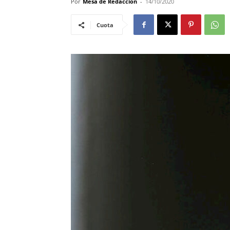
Por
Mesa de Redacciòn
-
14/10/2020
Cuota