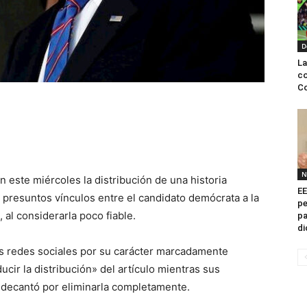
D
La
co
Co
N
n este miércoles la distribución de una historia
EE
 presuntos vínculos entre el candidato demócrata a la
pe
 al considerarla poco fiable.
pa
di
las redes sociales por su carácter marcadamente
ucir la distribución» del artículo mientras sus
se decantó por eliminarla completamente.