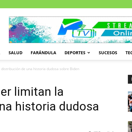
A
SALUD
FARÁNDULA
DEPORTES
SUCESOS
TE
a distribución de una historia dudosa sobre Biden
r limitan la
una historia dudosa