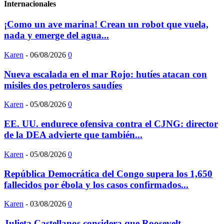
Internacionales
¡Como un ave marina! Crean un robot que vuela,
nada y emerge del agua...
Karen
-
06/08/2026
0
Nueva escalada en el mar Rojo: hutíes atacan con
misiles dos petroleros saudíes
Karen
-
05/08/2026
0
EE. UU. endurece ofensiva contra el CJNG: director
de la DEA advierte que también...
Karen
-
05/08/2026
0
República Democrática del Congo supera los 1,650
fallecidos por ébola y los casos confirmados...
Karen
-
03/08/2026
0
Julieta Castellanos considera que Roosevelt