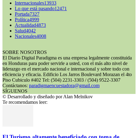
Internacionales
13933
Lo que está pasando
12471
Portada
7327
Política
4999
Actualidad
4873
Salud
4042
Nacionales
4008
SOBRE NOSOTROS
El Diario Digital Paradigma es una empresa legalmente constituida
en Honduras para poder servirle a usted, con el más alto nivel de
liderazgo en el mercado nacional e internacional y sobre todo con
eficiencia y eficacia. Edificio Los Jarros Boulevard Morazan el 4to
Piso Cubiculo #402 Tel: (504) 2231-3303 / (504) 9522-3307
Contáctanos:
paradigmaencuestadora@gmail.com
SÍGUENOS
© Desarrollado y diseñado por Alan Melnikov
Te recomendamos leer:
El Turismo altamente beneficiado con toma de