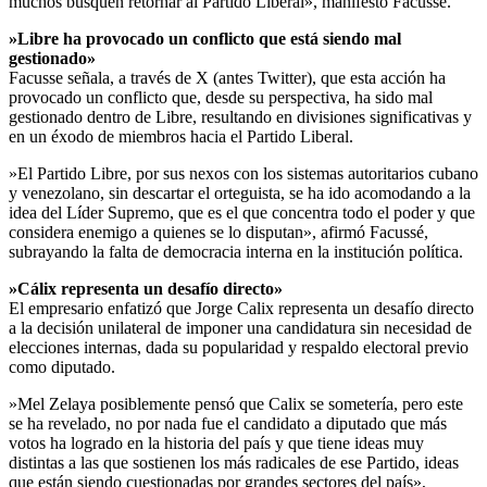
muchos busquen retornar al Partido Liberal», manifestó Facussé.
»Libre ha provocado un conflicto que está siendo mal
gestionado»
Facusse señala, a través de X (antes Twitter), que esta acción ha
provocado un conflicto que, desde su perspectiva, ha sido mal
gestionado dentro de Libre, resultando en divisiones significativas y
en un éxodo de miembros hacia el Partido Liberal.
»El Partido Libre, por sus nexos con los sistemas autoritarios cubano
y venezolano, sin descartar el orteguista, se ha ido acomodando a la
idea del Líder Supremo, que es el que concentra todo el poder y que
considera enemigo a quienes se lo disputan», afirmó Facussé,
subrayando la falta de democracia interna en la institución política.
»Cálix representa un desafío directo»
El empresario enfatizó que Jorge Calix representa un desafío directo
a la decisión unilateral de imponer una candidatura sin necesidad de
elecciones internas, dada su popularidad y respaldo electoral previo
como diputado.
»Mel Zelaya posiblemente pensó que Calix se sometería, pero este
se ha revelado, no por nada fue el candidato a diputado que más
votos ha logrado en la historia del país y que tiene ideas muy
distintas a las que sostienen los más radicales de ese Partido, ideas
que están siendo cuestionadas por grandes sectores del país»,