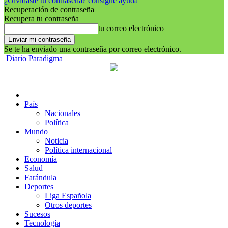
¿Olvidaste tu contraseña? consigue ayuda
Recuperación de contraseña
Recupera tu contraseña
tu correo electrónico
Se te ha enviado una contraseña por correo electrónico.
Diario Paradigma
País
Nacionales
Política
Mundo
Noticia
Política internacional
Economía
Salud
Farándula
Deportes
Liga Española
Otros deportes
Sucesos
Tecnología