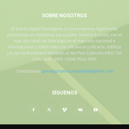
SOBRE NOSOTROS
El Diario Digital Paradigma es una empresa legalmente
constituida en Honduras para poder servirle a usted, con el
más alto nivel de liderazgo en el mercado nacional e
internacional y sobre todo con eficiencia y eficacia. Edificio
Los Jarros Boulevard Morazan el 4to Piso Cubiculo #402 Tel:
(504) 2231-3303 / (504) 9522-3307
Contáctanos:
paradigmaencuestadora@gmail.com
SÍGUENOS