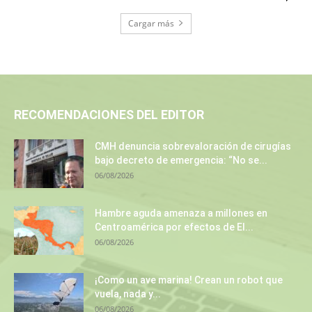
Cargar más
RECOMENDACIONES DEL EDITOR
CMH denuncia sobrevaloración de cirugías
bajo decreto de emergencia: “No se...
06/08/2026
Hambre aguda amenaza a millones en
Centroamérica por efectos de El...
06/08/2026
¡Como un ave marina! Crean un robot que
vuela, nada y...
06/08/2026