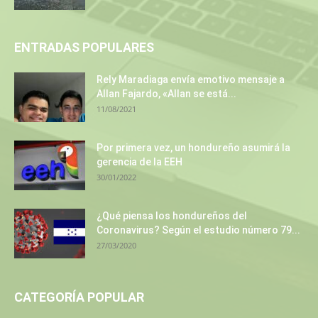
ENTRADAS POPULARES
Rely Maradiaga envía emotivo mensaje a
Allan Fajardo, «Allan se está...
11/08/2021
Por primera vez, un hondureño asumirá la
gerencia de la EEH
30/01/2022
¿Qué piensa los hondureños del
Coronavirus? Según el estudio número 79...
27/03/2020
CATEGORÍA POPULAR