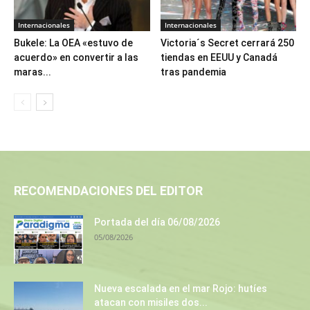
Internacionales
Internacionales
Bukele: La OEA «estuvo de
Victoria´s Secret cerrará 250
acuerdo» en convertir a las
tiendas en EEUU y Canadá
maras...
tras pandemia
RECOMENDACIONES DEL EDITOR
Portada del día 06/08/2026
05/08/2026
Nueva escalada en el mar Rojo: hutíes
atacan con misiles dos...