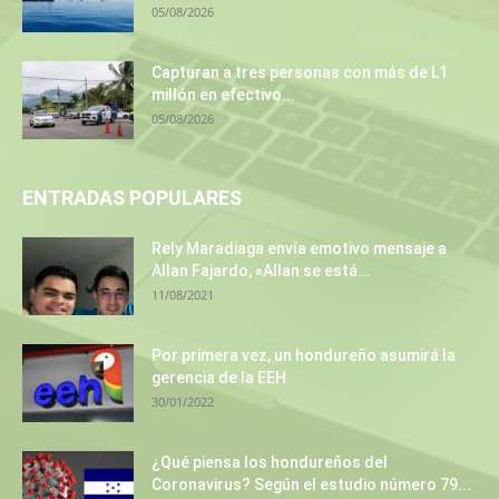
05/08/2026
Capturan a tres personas con más de L1
millón en efectivo...
05/08/2026
ENTRADAS POPULARES
Rely Maradiaga envía emotivo mensaje a
Allan Fajardo, «Allan se está...
11/08/2021
Por primera vez, un hondureño asumirá la
gerencia de la EEH
30/01/2022
¿Qué piensa los hondureños del
Coronavirus? Según el estudio número 79...