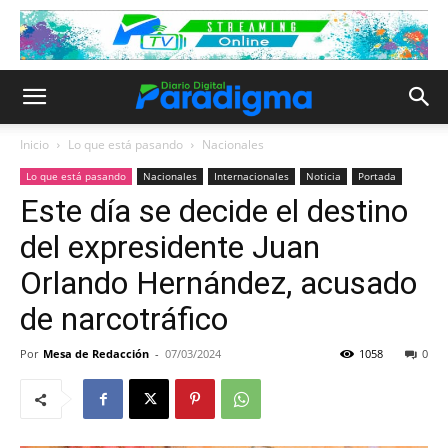
Inicio
Lo que está pasando
Nacionales
Lo que está pasando
Nacionales
Internacionales
Noticia
Portada
Este día se decide el destino
del expresidente Juan
Orlando Hernández, acusado
de narcotráfico
Por
Mesa de Redacción
-
07/03/2024
1058
0