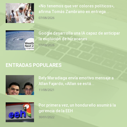
«No tenemos que ver colores políticos»,
afirma Tomás Zambrano en entrega...
07/08/2026
Google desarrolla una IA capaz de anticipar
la evolución de huracanes...
07/08/2026
ENTRADAS POPULARES
Rely Maradiaga envía emotivo mensaje a
Allan Fajardo, «Allan se está...
11/08/2021
Por primera vez, un hondureño asumirá la
gerencia de la EEH
30/01/2022