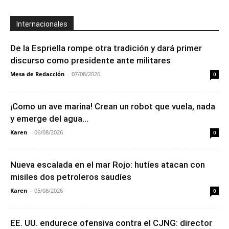
Internacionales
De la Espriella rompe otra tradición y dará primer
discurso como presidente ante militares
Mesa de Redacción
-
07/08/2026
0
¡Como un ave marina! Crean un robot que vuela, nada
y emerge del agua...
Karen
-
06/08/2026
0
Nueva escalada en el mar Rojo: hutíes atacan con
misiles dos petroleros saudíes
Karen
-
05/08/2026
0
EE. UU. endurece ofensiva contra el CJNG: director