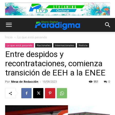
Inicio
Lo que está pasando
Lo que está pasando
Nacionales
Internacionales
Noticia
Entre despidos y
recontrataciones, comienza
transición de EEH a la ENEE
Por
Mesa de Redacción
-
16/08/2023
951
0