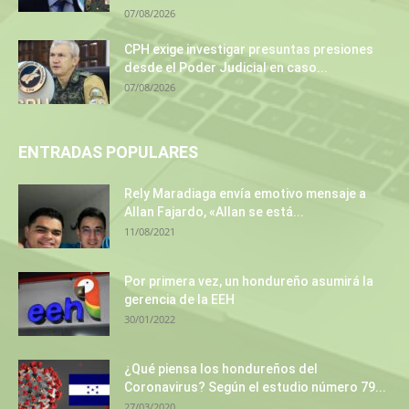
07/08/2026
CPH exige investigar presuntas presiones
desde el Poder Judicial en caso...
07/08/2026
ENTRADAS POPULARES
Rely Maradiaga envía emotivo mensaje a
Allan Fajardo, «Allan se está...
11/08/2021
Por primera vez, un hondureño asumirá la
gerencia de la EEH
30/01/2022
¿Qué piensa los hondureños del
Coronavirus? Según el estudio número 79...
27/03/2020