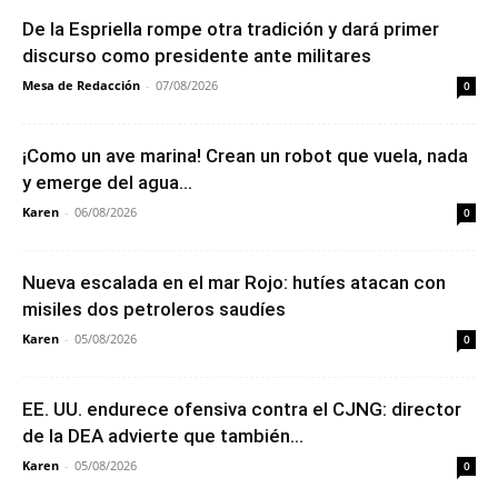
De la Espriella rompe otra tradición y dará primer
discurso como presidente ante militares
Mesa de Redacción
-
07/08/2026
0
¡Como un ave marina! Crean un robot que vuela, nada
y emerge del agua...
Karen
-
06/08/2026
0
Nueva escalada en el mar Rojo: hutíes atacan con
misiles dos petroleros saudíes
Karen
-
05/08/2026
0
EE. UU. endurece ofensiva contra el CJNG: director
de la DEA advierte que también...
Karen
-
05/08/2026
0