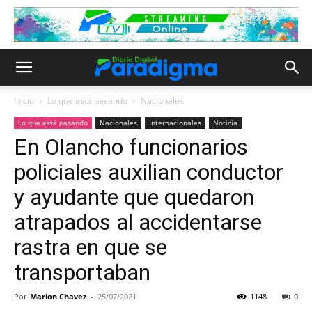
Inicio
Lo que está pasando
Nacionales
Lo que está pasando
Nacionales
Internacionales
Noticia
En Olancho funcionarios
policiales auxilian conductor
y ayudante que quedaron
atrapados al accidentarse
rastra en que se
transportaban
Por
Marlon Chavez
-
25/07/2021
1148
0