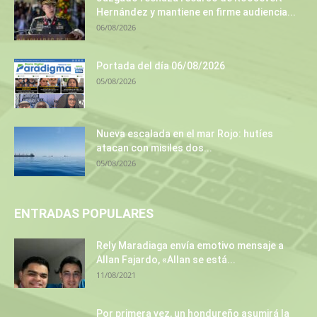
Hernández y mantiene en firme audiencia...
06/08/2026
Portada del día 06/08/2026
05/08/2026
Nueva escalada en el mar Rojo: hutíes
atacan con misiles dos...
05/08/2026
ENTRADAS POPULARES
Rely Maradiaga envía emotivo mensaje a
Allan Fajardo, «Allan se está...
11/08/2021
Por primera vez, un hondureño asumirá la