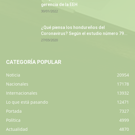
gerencia de la EEH
30/01/2022
¿Qué piensa los hondureños del
Coronavirus? Según el estudio número 79...
27/03/2020
CATEGORÍA POPULAR
Noticia
20954
Nacionales
17178
Internacionales
13932
Lo que está pasando
12471
Portada
7327
Política
4999
Actualidad
4870