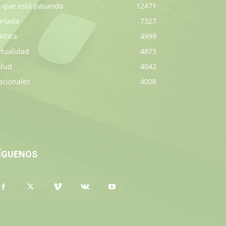
o que está pasando
12471
ortada
7327
lítica
4999
ctualidad
4873
alud
4042
acionales
4008
ÍGUENOS