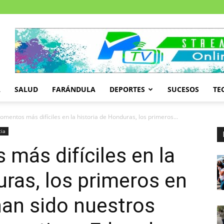
A
SALUD
FARÁNDULA
DEPORTES
SUCESOS
TE
omentos más difíciles en la historia de Honduras, los primeros...
cia
más difíciles en la
uras, los primeros en
an sido nuestros