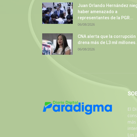
Juan Orlando Hernández nie
haber amenazado a
representantes de la PGR...
06/08/2026
CNA alerta que la corrupción
drena más de L3 mil millones.
06/08/2026
SO
El D
cons
más 
inte
Los 