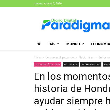
jueves, agosto 6, 2026
Diario
Paradigma
PAÍS
MUNDO
ECONOMÍ
Inicio
Lo que está pasando
Nacionales
En los m
Lo que está pasando
Nacionales
Internacionales
Noti
En los momentos 
historia de Hond
ayudar siempre h