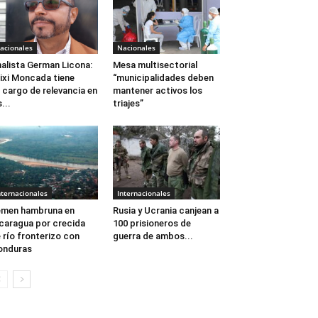
acionales
Nacionales
alista German Licona:
Mesa multisectorial
ixi Moncada tiene
“municipalidades deben
 cargo de relevancia en
mantener activos los
s...
triajes”
nternacionales
Internacionales
men hambruna en
Rusia y Ucrania canjean a
caragua por crecida
100 prisioneros de
 río fronterizo con
guerra de ambos...
onduras