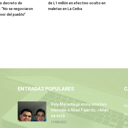
jo decreto de
de L1 millón en efectivo oculto en
 “No se negociaron
maletas en La Ceiba
avor del pueblo”
ENTRADAS POPULARES
C
Rely Maradiaga envía emotivo
No
mensaje a Allan Fajardo, «Allan
N
se está...
11/08/2021
In