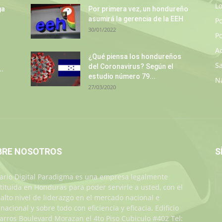
L
ga
Por primera vez, un hondureño
asumirá la gerencia de la EEH
P
30/01/2022
Po
A
¿Qué piensa los hondureños
S
del Coronavirus? Según el
..
estudio número 79...
N
27/03/2020
BRE NOSOTROS
S
iario Digital Paradigma es una empresa legalmente
tituida en Honduras para poder servirle a usted, con el
alto nivel de liderazgo en el mercado nacional e
rnacional y sobre todo con eficiencia y eficacia. Edificio
Jarros Boulevard Morazan el 4to Piso Cubiculo #402 Tel: