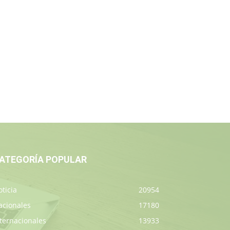
ATEGORÍA POPULAR
ticia
20954
acionales
17180
ternacionales
13933