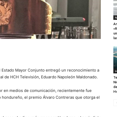
N
An
«R
un
la
el Estado Mayor Conjunto entregó un reconocimiento a
I
neral de HCH Televisión, Eduardo Napoleón Maldonado.
Te
Ni
de
or en medios de comunicación, recientemente fue
H
 hondureño, el premio Álvaro Contreras que otorga el