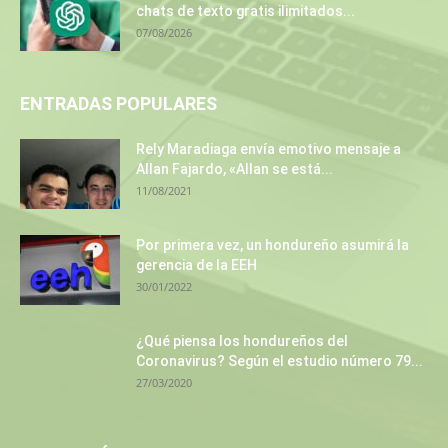
chats de texto gratis ilimitados...
07/08/2026
ENTRADAS POPULARES
Rely Maradiaga envía emotivo mensaje a
Allan Fajardo, «Allan se está...
11/08/2021
Por primera vez, un hondureño asumirá la
gerencia de la EEH
30/01/2022
¿Qué piensa los hondureños del
Coronavirus? Según el estudio número 79...
27/03/2020