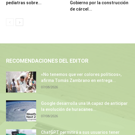
pediatras sobre...
Gobierno por la construcción
de cárcel...
RECOMENDACIONES DEL EDITOR
«No tenemos que ver colores políticos»,
afirma Tomás Zambrano en entrega...
07/08/2026
Google desarrolla una IA capaz de anticipar
la evolución de huracanes...
07/08/2026
ChatGPT permitirá a sus usuarios tener