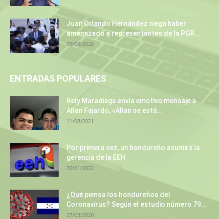
Juan Orlando Hernández niega haber
amenazado a representantes de la PGR...
06/08/2026
ENTRADAS POPULARES
Rely Maradiaga envía emotivo mensaje a
Allan Fajardo, «Allan se está...
11/08/2021
Por primera vez, un hondureño asumirá la
gerencia de la EEH
30/01/2022
¿Qué piensa los hondureños del
Coronavirus? Según el estudio número 79...
27/03/2020