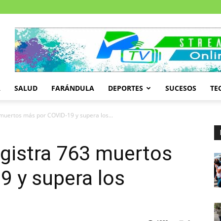
A
SALUD
FARÁNDULA
DEPORTES
SUCESOS
TE
 muertos más por COVID-19 y supera los...
egistra 763 muertos
9 y supera los