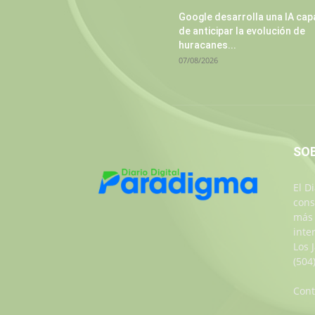
Google desarrolla una IA cap
de anticipar la evolución de
huracanes...
07/08/2026
SO
El D
cons
más 
inte
Los 
(504
Cont