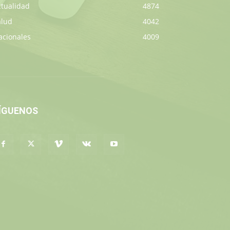
ctualidad
4874
alud
4042
acionales
4009
ÍGUENOS