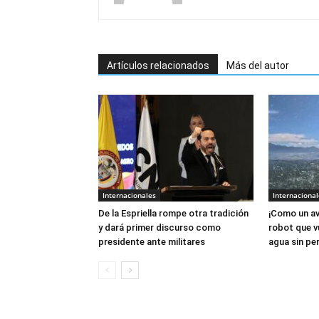
Artículos relacionados
Más del autor
Internacionales
Internacional
De la Espriella rompe otra tradición
¡Como un av
y dará primer discurso como
robot que v
presidente ante militares
agua sin per