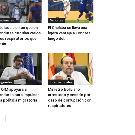
acionales
Deportes
dicos alertan que en
El Chelsea se lleva una
nduras circulan varios
ligera ventaja a Londres
rus respiratorios que
luego del...
tán...
igrantes
Internacionales
 OIM apoyará a
Ministro boliviano
nduras para impulsar
arrestado y cesado por
a política migratoria
caso de corrupción con
respiradores