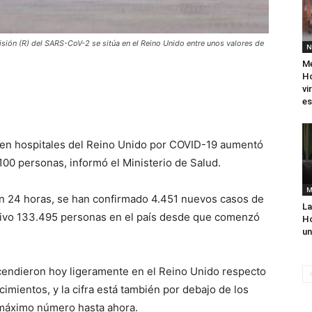
isión (R) del SARS-CoV-2 se sitúa en el Reino Unido entre unos valores de
N
Mé
Ho
vi
es
 en hospitales del Reino Unido por COVID-19 aumentó
100 personas, informó el Ministerio de Salud.
M
en 24 horas, se han confirmado 4.451 nuevos casos de
La
itivo 133.495 personas en el país desde que comenzó
Ho
un
cendieron hoy ligeramente en el Reino Unido respecto
imientos, y la cifra está también por debajo de los
l máximo número hasta ahora.