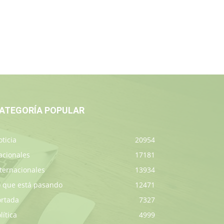
ATEGORÍA POPULAR
ticia
20954
acionales
17181
ternacionales
13934
o que está pasando
12471
ortada
7327
lítica
4999