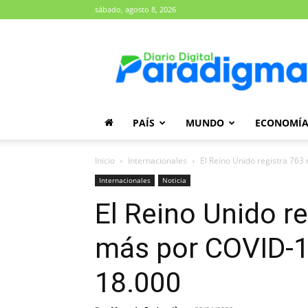
sábado, agosto 8, 2026
Diario
Paradigma
PAÍS
MUNDO
ECONOMÍ
Inicio
Internacionales
El Reino Unido registra 763
Internacionales
Noticia
El Reino Unido r
más por COVID-1
18.000