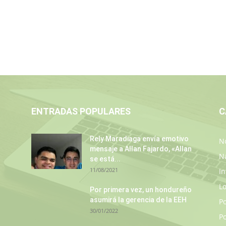
ENTRADAS POPULARES
C
Rely Maradiaga envía emotivo
No
mensaje a Allan Fajardo, «Allan
N
se está...
11/08/2021
In
L
s
Por primera vez, un hondureño
asumirá la gerencia de la EEH
P
30/01/2022
Po