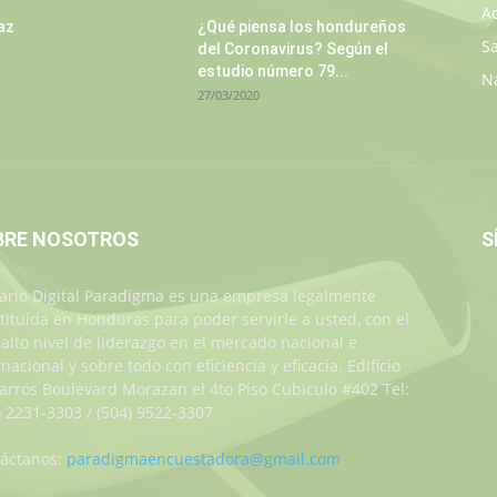
A
az
¿Qué piensa los hondureños
S
del Coronavirus? Según el
estudio número 79...
N
27/03/2020
BRE NOSOTROS
S
iario Digital Paradigma es una empresa legalmente
tituida en Honduras para poder servirle a usted, con el
alto nivel de liderazgo en el mercado nacional e
rnacional y sobre todo con eficiencia y eficacia. Edificio
Jarros Boulevard Morazan el 4to Piso Cubiculo #402 Tel:
) 2231-3303 / (504) 9522-3307
áctanos:
paradigmaencuestadora@gmail.com