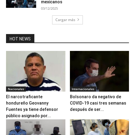
mexicanos
03/12/2025
Cargar más
HOT NEWS
Nacionales
Internacionales
El narcotraficante
Bolsonaro da negativo de
hondureño Geovanny
COVID-19 casi tres semanas
Fuentes ya tiene defensor
después de ser...
público asignado por...