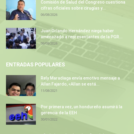
Comisión de Salud del Congreso cuestiona
cifras oficiales sobre cirugías y...
06/08/2026
Juan Orlando Hernández niega haber
amenazado a representantes de la PGR...
06/08/2026
ENTRADAS POPULARES
Rely Maradiaga envía emotivo mensaje a
Allan Fajardo, «Allan se está...
11/08/2021
Por primera vez, un hondureño asumirá la
gerencia de la EEH
30/01/2022