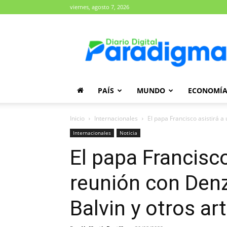
viernes, agosto 7, 2026
Diario
Paradigma
PAÍS
MUNDO
ECONOMÍ
Inicio
Internacionales
El papa Francisco asistirá a
Internacionales
Noticia
El papa Francisco
reunión con Denz
Balvin y otros ar