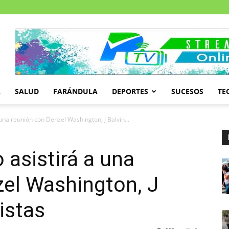
A
SALUD
FARÁNDULA
DEPORTES
SUCESOS
TE
 una reunión con Denzel Washington, J Balvin...
 asistirá a una
el Washington, J
tistas