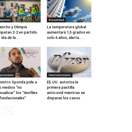
eportes
Actualidad
ancho y Olimpia
La temperatura global
patan 2-2 en partido
aumentará 1,5 grados en
 ida de la...
solo 6 años, alerta...
acionales
Internacionales
nistro Sponda pide a
EE.UU. autoriza la
s medios “no
primera pastilla
xualizar” los “desfiles
anticovid mientras se
fundacionales”
disparan los casos