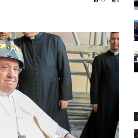
992
0