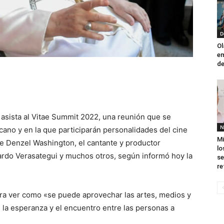
D
Ol
em
de
 asista al Vitae Summit 2022, una reunión que se
N
icano y en la que participarán personalidades del cine
Mi
e Denzel Washington, el cantante y productor
lo
ardo Verasategui y muchos otros, según informó hoy la
se
re
 para ver como «se puede aprovechar las artes, medios y
 la esperanza y el encuentro entre las personas a