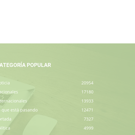
ATEGORÍA POPULAR
ticia
20954
acionales
17180
ternacionales
13933
o que está pasando
12471
ortada
7327
lítica
4999