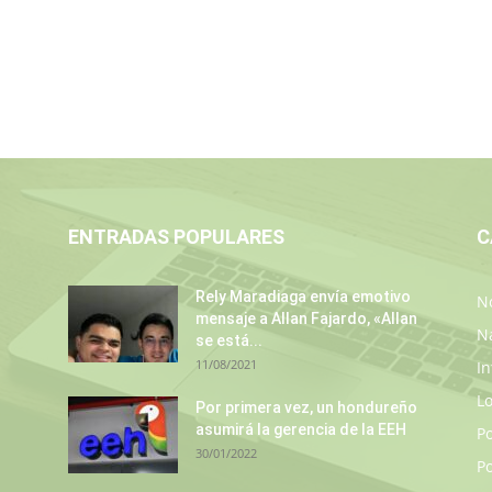
ENTRADAS POPULARES
C
Rely Maradiaga envía emotivo
No
mensaje a Allan Fajardo, «Allan
N
se está...
11/08/2021
In
L
Por primera vez, un hondureño
asumirá la gerencia de la EEH
P
30/01/2022
Po