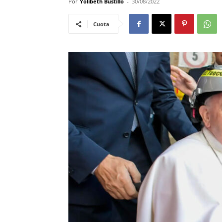
Por
Yolibeth Bustillo
-
30/08/2022
Cuota